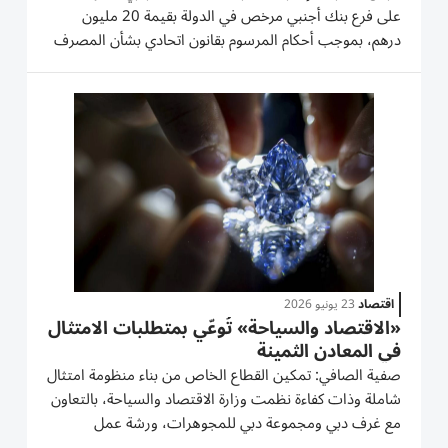
على فرع بنك أجنبي مرخص في الدولة بقيمة 20 مليون
درهم، بموجب أحكام المرسوم بقانون اتحادي بشأن المصرف
المركزي وتنظيم المؤسسات والأنشطة المالية وتعديلاته.
وفُرضت العقوبة المالية بناءً على نتائج عمليات التفتيش
التي...
اقتصاد
23 يونيو 2026
«الاقتصاد والسياحة» تُوعّي بمتطلبات الامتثال
في المعادن الثمينة
صفية الصافي: تمكين القطاع الخاص من بناء منظومة امتثال
شاملة وذات كفاءة نظمت وزارة الاقتصاد والسياحة، بالتعاون
مع غرف دبي ومجموعة دبي للمجوهرات، ورشة عمل
متخصصة لقطاع المعادن الثمينة والأحجار الكريمة، بعنوان