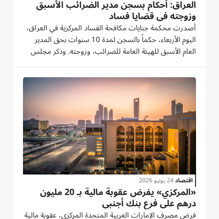
العراق: أحكام بسجن مدير الضرائب الأسبق
وزوجته في قضايا فساد
أصدرت محكمة جنايات مكافحة الفساد المركزية في العراق،
اليوم الأربعاء، حكماً بالسجن لمدة 10 سنوات بحق المدير
العام الأسبق للهيئة العامة للضرائب، وزوجته. وذكر مجلس
القضاء، في بيان تلقته وكالة الأنباء العراقية «واع»، أن
«محكمة جنايات مكافحة الفساد المركزية، أصدرت حكماً...
اقتصاد
24 يونيو 2026
«المركزي» يفرض عقوبة مالية بـ 20 مليون
درهم على فرع بنك أجنبي
فرض مصرف الإمارات العربية المتحدة المركزي، عقوبة مالية