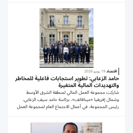
«تعزيز الامتثال بشأن متطلبات مواجهة غسل الأموال
ومكافحة تمويل...
اقتصاد
19 يونيو 2026
حامد الزعابي: تطوير استجابات فاعلية للمخاطر
والتهديدات المالية المتغيرة
شاركت مجموعة العمل المالي لمنطقة الشرق الأوسط
وشمال إفريقيا «مينافاتف»، برئاسة حامد سيف الزعابي،
رئيس المجموعة، في أعمال الاجتماع العام لمجموعة العمل
المالي «فاتف» المنعقد في العاصمة الفرنسية باريس،
وتضمنت المشاركة حضور الاجتماع الأول للمجموعة
الإستراتيجية العالمية،...