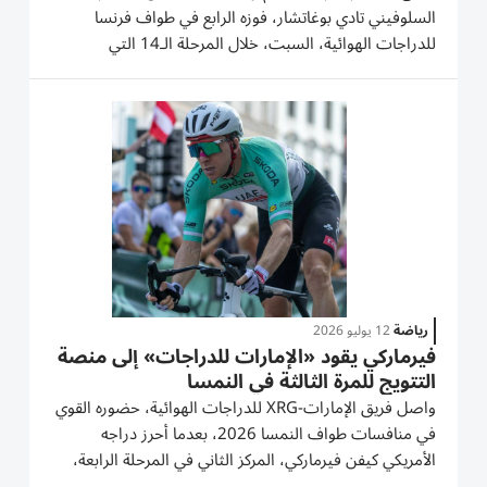
السلوفيني تادي بوغاتشار، فوزه الرابع في طواف فرنسا
للدراجات الهوائية، السبت، خلال المرحلة الـ14 التي
اختتمت في ماركشتاين-فيليرينغ. وكان بوغاتشار قد توّج
سابقاً في ماركشتاين قبل ثلاث سنوات، وكرر إنجازه بعدما
انتفض على بعد 1.6...
رياضة
12 يوليو 2026
فيرماركي يقود «الإمارات للدراجات» إلى منصة
التتويج للمرة الثالثة في النمسا
واصل فريق الإمارات-XRG للدراجات الهوائية، حضوره القوي
في منافسات طواف النمسا 2026، بعدما أحرز دراجه
الأمريكي كيفن فيرماركي، المركز الثاني في المرحلة الرابعة،
ليصعد إلى منصة التتويج للمرة الثالثة خلال السباق، ويحافظ