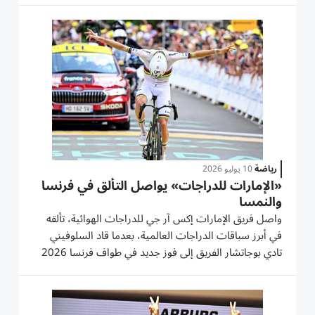
في الوقت ذاته على المركز الثاني في الترتيب العام، قبل...
رياضة
10 يوليو 2026
«الإمارات للدراجات» يواصل التألق في فرنسا
والنمسا
واصل فريق الإمارات إكس آر جي للدراجات الهوائية، تألقه
في أبرز سباقات الدراجات العالمية، بعدما قاد السلوفيني
تادي بوجاتشار الفريق إلى فوز جديد في طواف فرنسا 2026
واستعادة القميص الأصفر متصدراً الترتيب العام، فيما عزز
الأمريكي كيفن فيرماركه حظوظه في طواف النمسا بمواصلة
حضوره...