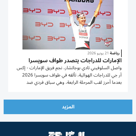
رياضة
21 يونيو 2026
الإمارات للدراجات يتصدر طواف سويسرا
واصل السلوفيني تادي بوجاتشار، نجم فريق الإمارات - إكس
آر جي للدراجات الهوائية، تألقه في طواف سويسرا 2026
بعدما أحرز لقب المرحلة الرابعة، وهي سباق فردي ضد
الساعة، ليعزز صدارته للترتيب العام للسباق. وسجل
بوجاتشار زمناً قدره 26 دقيقة و38 ثانية، متفوقاً بفارق أقل
من ثانية واحدة على...
المزيد