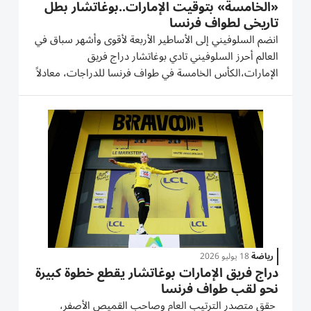
«الخامسة» بتوقيت الإمارات..بوغاتشار بطل
تاريخي لطواف فرنسا
انضم السلوفيني إلى الأساطير الأربعة لأقوى وأشهر سباق في
العالم أحرز السلوفيني تادي بوغاتشار دراج فريق
الإمارات،الكأس الخامسة في طواف فرنسا للدراجات، معادلاً
رقماً قياسياً، وبات ضمن قائمة أساطير السباق الذي انطلق
عام 1903 ويعد الأشهر والأصعب في العالم. وكانت المرحلة
الـ21...
رياضة
18 يوليو 2026
دراج فريق الإمارات بوغاتشار يقطع خطوة كبيرة
نحو لقب طواف فرنسا
حقق متصدر الترتيب العام وصاحب القميص الأصفر،