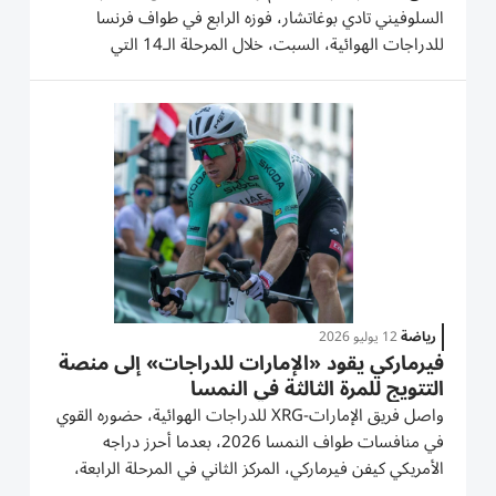
السلوفيني تادي بوغاتشار، فوزه الرابع في طواف فرنسا
للدراجات الهوائية، السبت، خلال المرحلة الـ14 التي
اختتمت في ماركشتاين-فيليرينغ. وكان بوغاتشار قد توّج
سابقاً في ماركشتاين قبل ثلاث سنوات، وكرر إنجازه بعدما
انتفض على بعد 1.6...
رياضة
12 يوليو 2026
فيرماركي يقود «الإمارات للدراجات» إلى منصة
التتويج للمرة الثالثة في النمسا
واصل فريق الإمارات-XRG للدراجات الهوائية، حضوره القوي
في منافسات طواف النمسا 2026، بعدما أحرز دراجه
الأمريكي كيفن فيرماركي، المركز الثاني في المرحلة الرابعة،
ليصعد إلى منصة التتويج للمرة الثالثة خلال السباق، ويحافظ