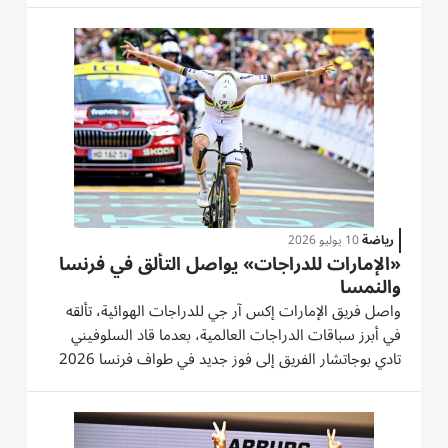
في الوقت ذاته على المركز الثاني في الترتيب العام، قبل...
رياضة
10 يوليو 2026
«الإمارات للدراجات» يواصل التألق في فرنسا
والنمسا
واصل فريق الإمارات إكس آر جي للدراجات الهوائية، تألقه
في أبرز سباقات الدراجات العالمية، بعدما قاد السلوفيني
تادي بوجاتشار الفريق إلى فوز جديد في طواف فرنسا 2026
واستعادة القميص الأصفر متصدراً الترتيب العام، فيما عزز
الأمريكي كيفن فيرماركه حظوظه في طواف النمسا بمواصلة
حضوره...