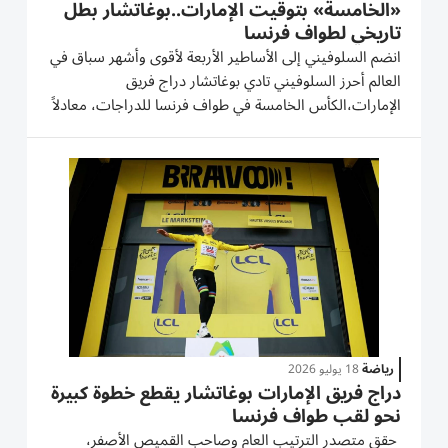
«الخامسة» بتوقيت الإمارات..بوغاتشار بطل
تاريخي لطواف فرنسا
انضم السلوفيني إلى الأساطير الأربعة لأقوى وأشهر سباق في
العالم أحرز السلوفيني تادي بوغاتشار دراج فريق
الإمارات،الكأس الخامسة في طواف فرنسا للدراجات، معادلاً
رقماً قياسياً، وبات ضمن قائمة أساطير السباق الذي انطلق
عام 1903 ويعد الأشهر والأصعب في العالم. وكانت المرحلة
الـ21...
رياضة
18 يوليو 2026
دراج فريق الإمارات بوغاتشار يقطع خطوة كبيرة
نحو لقب طواف فرنسا
حقق متصدر الترتيب العام وصاحب القميص الأصفر،