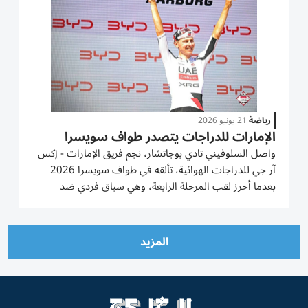
رياضة
21 يونيو 2026
الإمارات للدراجات يتصدر طواف سويسرا
واصل السلوفيني تادي بوجاتشار، نجم فريق الإمارات - إكس
آر جي للدراجات الهوائية، تألقه في طواف سويسرا 2026
بعدما أحرز لقب المرحلة الرابعة، وهي سباق فردي ضد
الساعة، ليعزز صدارته للترتيب العام للسباق. وسجل
بوجاتشار زمناً قدره 26 دقيقة و38 ثانية، متفوقاً بفارق أقل
من ثانية واحدة على...
المزيد