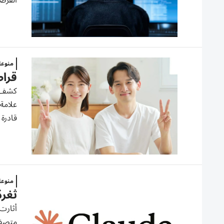
القرصا
منوع
قرا
كشف ب
قادرة 
منوع
ثغرة
أثارت 
متصفح