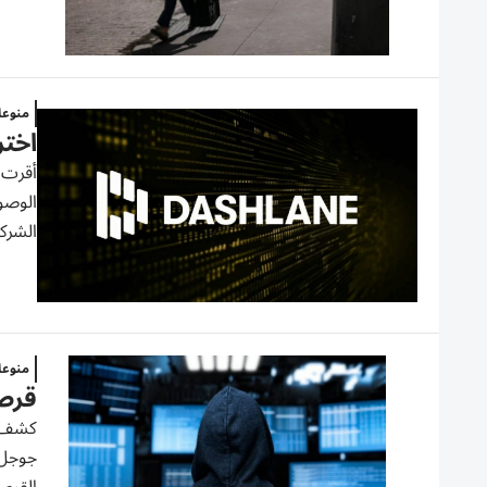
منوع
اختراق 12 خزانة مشفرة.. هجوم إلكترو
أقرت ش
الشركة
منوع
قرص
كشف ب
جوجل 