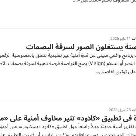
ن المعروف باسم «باندكامبرو»،...
ات
11 مايو 2026
صنة يستغلون الصور لسرقة البصمات
رنامج واقعي صيني عن ثغرة أمنية غير تقليدية تتعلق بالخصوصية الرقمي
علامة النصر أو السلام (V sign) يمنح القراصنة فرصة ذهبية لس
على توثيق تفاصيل...
ات
23 أبريل 2026
 في تطبيق «كلاود» تثير مخاوف أمنية على «م
تقارير أمنية حديثة جدلاً واسعاً حول تطبيق «كلاود ديسكتوب» على أجه
ات المستخدمين دون موافقتهم. وذكرت التقارير أن تثبيت التطبيق على 