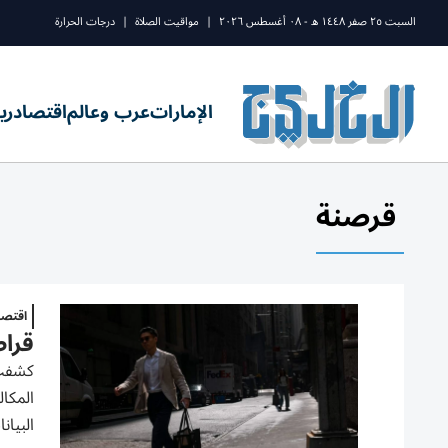
السبت ٢٥ صفر ١٤٤٨ ه - ٠٨ أغسطس ٢٠٢٦
|
مواقيت الصلاة
|
درجات الحرارة
الإمارات
عرب وعالم
اقتصاد
ري
قرصنة
اقتصا
قرا
كشفت 
المكال
البيان