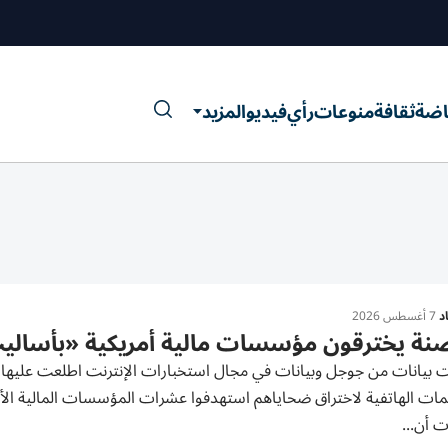
اضة
ثقافة
منوعات
رأي
فيديو
المزيد
د
7 أغسطس 2026
صنة يخترقون مؤسسات مالية أمريكية «بأسال
بيانات من جوجل وبيانات في مجال استخبارات الإنترنت اطلعت عليها ‌ر
مات الهاتفية لاختراق ضحاياهم ​استهدفوا عشرات ⁠المؤسسات المالية الأم
ات أن...