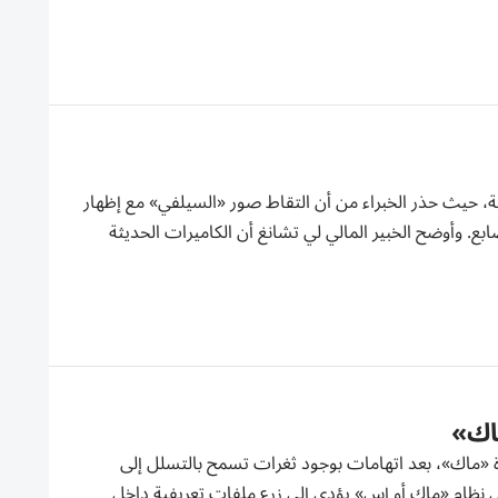
ة، حيث حذر الخبراء من أن التقاط صور «السيلفي» مع إظهار
رقة بصمات الأصابع. وأوضح الخبير المالي لي تشانغ أن الكاميرات الحديثة
اك»
زة «ماك»، بعد اتهامات بوجود ثغرات تسمح بالتسلل إلى
نظام «ماك أو إس» يؤدي إلى زرع ملفات تعريفية داخل