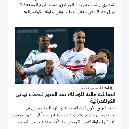
المصري وشباب بلوزداد الجزائري، مساء اليوم الجمعة 10
إبريل 2026، في ذهاب نصف نهائي بطولة الكونفدرالية
الإفريقية 2025-2026، في ملعب نيلسون مانديلا بالجزائر.
تحمل المباراة طابعاً خاصاً، حيث يسعى الزمالك للخروج
بنتيجة إيجابية...
رياضة
23 مارس 2026
انتعاشة مالية للزمالك بعد العبور لنصف نهائي
الكونفدرالية
نجح الفريق الأول لكرة القدم بنادي الزمالك المصري في
تحقيق خطوتين مهمتين، عقب تأهله رسمياً إلى الدور نصف
النهائي لبطولة كأس الكونفدرالية الأفريقية؛ فبجانب الصعود
الفني، شهدت خزينة «القلعة البيضاء» انتعاشة مالية كبرى