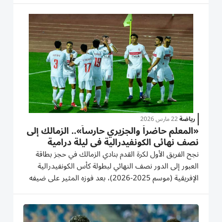
في توقيت حاسم. تفاصيل التأهل والمواجهة المرتقبة
وحسم...
رياضة
22 مارس 2026
«المعلم حاضراً والجزيري حارساً».. الزمالك إلى
نصف نهائي الكونفيدرالية في ليلة درامية
نجح الفريق الأول لكرة القدم بنادي الزمالك في حجز بطاقة
العبور إلى الدور نصف النهائي لبطولة كأس الكونفيدرالية
الإفريقية (موسم 2025-2026)، بعد فوزه المثير على ضيفه
أوتوهو دويو الكونغولي بنتيجة (2-1)، في لقاء الإياب الذي
احتضنه استاد القاهرة الدولي مساء اليوم الأحد. وبهذا
الانتصار،...