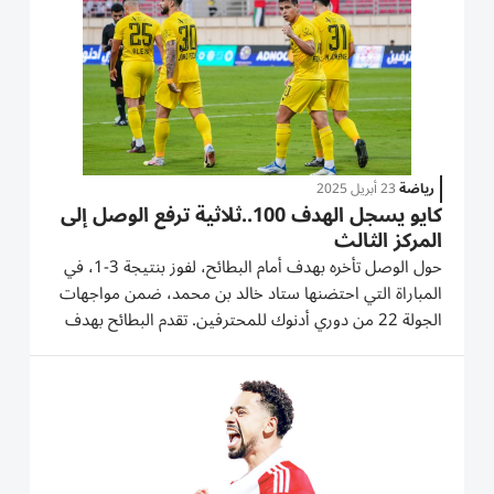
رياضة
23 أبريل 2025
كايو يسجل الهدف 100..ثلاثية ترفع الوصل إلى
المركز الثالث
حول الوصل تأخره بهدف أمام البطائح، لفوز بنتيجة 3-1، في
المباراة التي احتضنها ستاد خالد بن محمد، ضمن مواجهات
الجولة 22 من دوري أدنوك للمحترفين. تقدم البطائح بهدف
رائع في الدقيقة الخامسة عن طريق أولريش سيدوين، وسجل
ثلاثية الوصل سياكا سيديبي ( 38)، فابيو ليما في الدقيقة
43، وكانو...