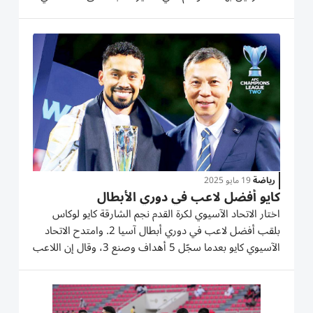
يربطه مع «الإمبراطور». وقال اللاعب الذي تم اختياره من قبل
مدرب المنتخب الإماراتي، أولاريو كوزمين، ضمن قائمة...
رياضة
19 مايو 2025
كايو أفضل لاعب في دوري الأبطال
اختار الاتحاد الآسيوي لكرة القدم نجم الشارقة كايو لوكاس
بلقب أفضل لاعب في دوري أبطال آسيا 2. وامتدح الاتحاد
الآسيوي كايو بعدما سجّل 5 أهداف وصنع 3، وقال إن اللاعب
البالغ من العمر 31 عاماً، والذي شارك لأول مرة بقميص
«الأبيض» أمام إيران في التصفيات الآسيوية، الطريق إلى
كأس...