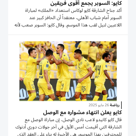
كايو: السوبر يجمع أقوى فريقين
أكد جناح الشارقة كايو لوكاس استعداد «الملك» لمباراة
السوبر أمام شباب الأهلي، معتقداً أن الحافز كبير عند
اللاعبين لنيل لقب هذا الموسم. وقال كايو: السوبر صعب لأنه
يجمع أقوى فريقين في الموسم، وسيكون طموحنا الظهور
بشكل جيد ونيل اللقب الذي يعد أفضل ما يحققه اللاعب،
فأنا رغم لعبي...
رياضة
26 مايو 2025
كايو يعلن انتهاء مشواره مع الوصل
قال كايو كانيدو لاعب نادي الوصل، إن مباراة الوصل مع
الشارقة التي أقيمت أمس الأول في آخر جولات دوري أدنوك
للمحترفين بهذا الموسم، هي الأخيرة له بناء على العقد الذي