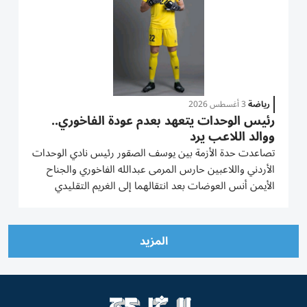
رياضة
3 أغسطس 2026
رئيس الوحدات يتعهد بعدم عودة الفاخوري..
ووالد اللاعب يرد
تصاعدت حدة الأزمة بين يوسف الصقور رئيس نادي الوحدات
الأردني واللاعبين حارس المرمى عبدالله الفاخوري والجناح
الأيمن أنس العوضات بعد انتقالهما إلى الغريم التقليدي
الفيصلي في صفقة ثنائية شكلت ضربة موجعة لـ«الأخضر».
وقال الصقور في تصريحات نارية إن الفاخوري والعوضات لن
يعوداً...
المزيد