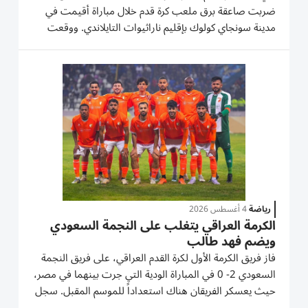
ضربت صاعقة برق ملعب كرة قدم خلال مباراة أقيمت في
مدينة سونجاي كولوك بإقليم ناراثيوات التايلاندي. ووقعت
الحادثة المروعة مساء الثلاثاء 4 أغسطس 2026، أثناء مباراة
الدور نصف النهائي من بطولة كأس جولوك لكرة القدم
الإقليمية، التي أقيمت...
رياضة
4 أغسطس 2026
الكرمة العراقي يتغلب على النجمة السعودي
ويضم فهد طالب
فاز فريق الكرمة الأول لكرة القدم العراقي، على فريق النجمة
السعودي 2- 0 في المباراة الودية التي جرت بينهما في مصر،
حيث يعسكر الفريقان هناك استعداداً للموسم المقبل. سجل
هدفي الكرمة اللاعب مؤمل الرضا، والمحترف السنغالي بول