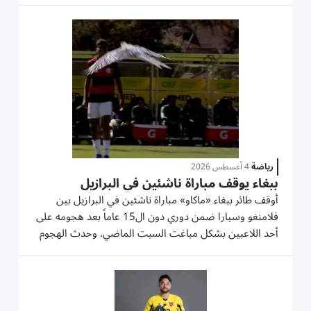
ياسين. بدأ فريق الكرمة الذي يشرف على تدريبه المدرب...
رياضة
4 أغسطس 2026
ببغاء يوقف مباراة ناشئين في البرازيل
أوقف طائر ببغاء «ماكاو» مباراة ناشئين في البرازيل بين
فلامنغو وسيارا ضمن دوري دون ال15 عاماً بعد هجومه على
أحد اللاعبين بشكل مباغت السبت الماضي. وحدث الهجوم
في الدقيقة ال17 من المباراة أثناء محاولة مدافع فلامنغو
تمرير الكرة لزميله ما أجبر المدافع على الانبطاح أرضاً من
الذعر....