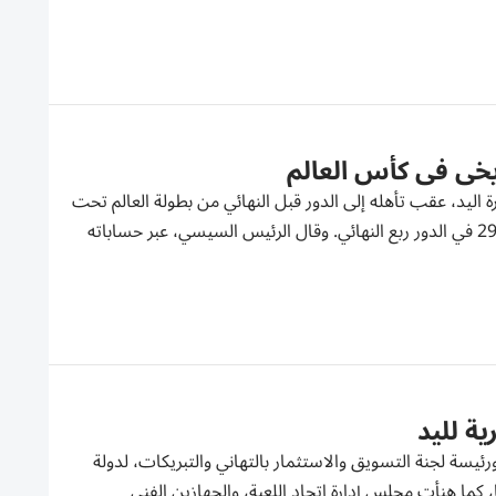
يخي في كأس العالم
اليد، عقب تأهله إلى الدور قبل النهائي من بطولة العالم تحت
18 عاماً، للمرة الأولى في تاريخه، بعد الفوز المثير على نظيره الصيني بنتيجة 30-29 في الدور ربع النهائي. وقال الرئيس السيسي، عبر حساباته
ئيسة لجنة التسويق والاستثمار بالتهاني والتبريكات، لدولة
لشباب إلى كرة اليد إلى كأس العالم 2027 في مقدونيا، كما هنأت مجلس إدارة اتحاد اللعبة، والجهازين الفني