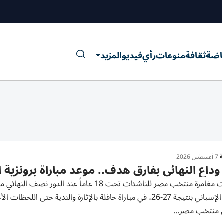
اضة
ثقافة
منوعات
رأي
فيديو
المزيد
ة
7 أغسطس 2026
وداع النهائي بفارق هدف.. موعد مباراة برونزية 
توقفت مغامرة منتخب مصر للناشئات تحت 18 عاماً
نظيره الإسباني بنتيجة 27-26، في مباراة حافلة بالإثارة والندية
منتخب مصر...