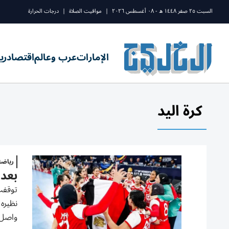
السبت ٢٥ صفر ١٤٤٨ ه - ٠٨ أغسطس ٢٠٢٦
|
مواقيت الصلاة
|
درجات الحرارة
الإمارات
عرب وعالم
اقتصاد
ري
كرة اليد
رياض
بعد 
واصل 