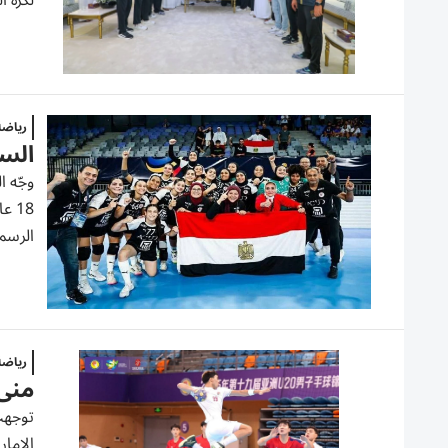
لكرة ال
رياض
السي
وجّه ا
الرسمي
رياض
منى الرئي
توجهت 