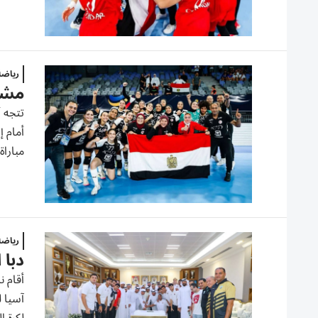
رياض
مشاه
أمام إ
مباراة
رياض
دبا 
أقام ن