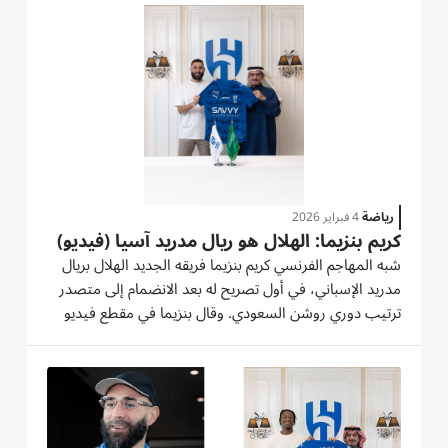
الجديدة بأفضل ما يمكن مقدماً رسالة قوية للخصوم بقدرته
على صناعة الفارق...
رياضة
4 فبراير 2026
كريم بنزيما: الهلال هو ريال مدريد آسيا (فيديو)
شبه المهاجم الفرنسي كريم بنزيما فريقه الجديد الهلال بريال
مدريد الإسباني، في أول تصريح له بعد الانضمام إلى متصدر
ترتيب دوري روشن السعودي. وقال بنزيما في مقطع فيديو
نشره موقع النادي: «الهلال يشبه ريال مدريد هنا في آسيا، كل
شيء جيد». وأضاف بنزيما (38 عاماً): «المشجعون رائعون،...