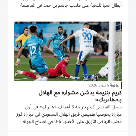
أبطال آسيا للنخبة على ملعب جاسم بن حمد في العاصمة
الدوحة. ويحتل الاتحاد المركز الخامس برصيد 12 نقطة ضامناً
التأهل إلى ثمن النهائي بانتظار خصمه القادم بعد نهاية...
رياضة
6 فبراير 2026
كريم بنزيمة يدشن مشواره مع الهلال
بـ«هاتريك»
سجل الفرنسي كريم بنزيمة 3 أهداف «هاتريك» في أول
مباراة يخوضها بقميص فريق الهلال السعودي في مباراة فوز
قطب الرياض الأزرق على الأخدود 6-0 في افتتاح الجولة
الـ21 من الدوري السعودي. وتوج نجم ريال مدريد مرحلته