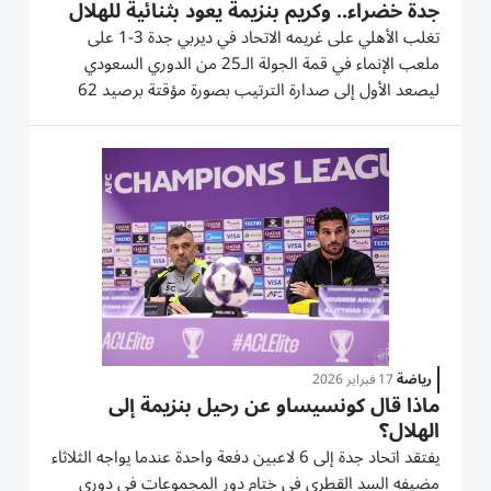
جدة خضراء.. وكريم بنزيمة يعود بثنائية للهلال
تغلب الأهلي على غريمه الاتحاد في ديربي جدة 3-1 على
ملعب الإنماء في قمة الجولة الـ25 من الدوري السعودي
ليصعد الأول إلى صدارة الترتيب بصورة مؤقتة برصيد 62
نقطة قبل إسدال الستار عن الجولة السبت ومعرفة نتيجة
مباراة النصر وضيفه نيوم على ملعب الأول بارك في الرياض.
توج الأهلي سيطرته...
رياضة
17 فبراير 2026
ماذا قال كونسيساو عن رحيل بنزيمة إلى
الهلال؟
يفتقد اتحاد جدة إلى 6 لاعبين دفعة واحدة عندما يواجه الثلاثاء
مضيفه السد القطري في ختام دور المجموعات في دوري