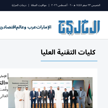
الخميس ٢٣ صفر ١٤٤٨ ه - ٠٦ أغسطس ٢٠٢٦
|
مواقيت الصلاة
|
درجات الحرارة
الإمارات
عرب وعالم
اقتصاد
ري
كليات التقنية العليا
الإما
«الت
وقّعت 
العالي