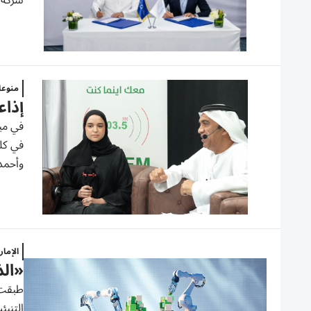
شركة «
منوع
إذاع
في مبا
في كلي
وأحمد.
الإما
«الذ
طبقت ك
التنبئ