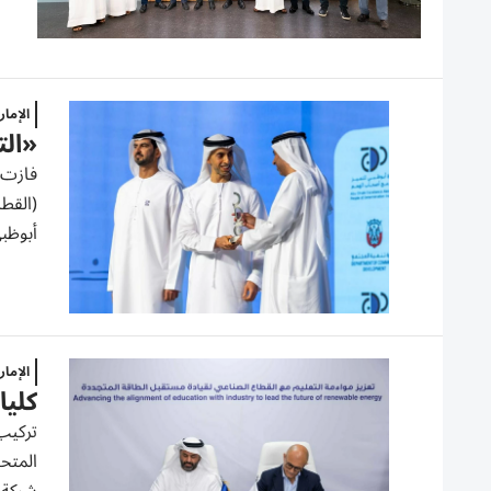
الإما
«الت
فازت ك
(القطا
أبوظب
الإما
كليا
المتحد