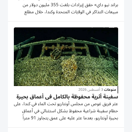
براند نيو داي» حقق إيرادات بلغت 355 ‌مليون دولار من
مبيعات التذاكر في الولايات المتحدة وكندا، ​خلال ⁠مطلع
الأسبوع الأول من عرضه، ليحتل ‌بذلك مكاناً بين أفضل
‌الافتتاحات المحلية على الإطلاق. ويُظهر الفيلم، الذي يمثل...
منوعات
3 أغسطس 2026
سفينة أثرية محفوظة بالكامل في أعماق بحيرة
عثر فريق غوص من مجلس أونتاريو تحت الماء في كندا، على
حطام سفينة شراعية محفوظ بشكل استثنائي في أعماق
بحيرة أونتاريو، بعدما عثر عليه على عمق يتجاوز 91 متراً
قرب مدينة تورونتو، وما زالت صاريتا السفينة قائمتين في