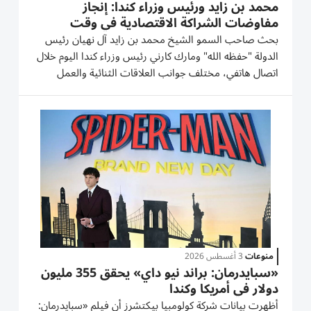
محمد بن زايد ورئيس وزراء كندا: إنجاز
مفاوضات الشراكة الاقتصادية في وقت
قياسي
بحث صاحب السمو الشيخ محمد بن زايد آل نهيان رئيس
الدولة "حفظه الله" ومارك كارني رئيس وزراء كندا اليوم خلال
اتصال هاتفي، مختلف جوانب العلاقات الثنائية والعمل
المشترك لتعزيزها خاصة في المجالات الاقتصادية
والاستثمارية والطاقة والتكنولوجيا والذكاء الاصطناعي وغيرها
من...
منوعات
3 أغسطس 2026
«سبايدرمان: براند نيو داي» يحقق 355 مليون
دولار في أمريكا وكندا
أظهرت بيانات شركة كولومبيا بيكتشرز أن فيلم «سبايدرمان: