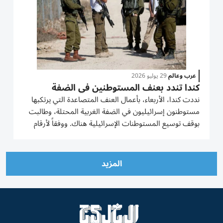
عرب وعالم
29 يوليو 2026
كندا تندد بعنف المستوطنين في الضفة
نددت ‌كندا، الأربعاء، بأعمال العنف ​المتصاعدة ⁠التي يرتكبها
‌مستوطنون إسرائيليون ‌في الضفة الغربية المحتلة، وطالبت
‌بوقف توسيع المستوطنات ⁠الإسرائيلية هناك. ووفقاً لأرقام
الأمم المتحدة، قتل 18 فلسطينياً في وقائع مرتبطة بهجمات ​
المستوطنين منذ بداية هذا ‌العام،...
المزيد