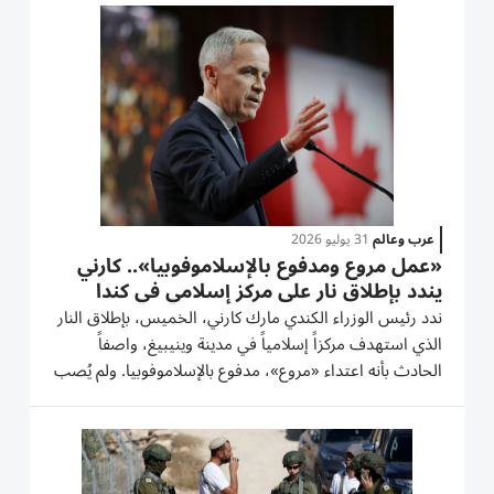
مشهد نادر بين حطام سفن البحيرات العظمى. كان
الغواصون يبحثون عن...
عرب وعالم
31 يوليو 2026
«عمل مروع ومدفوع بالإسلاموفوبيا».. كارني
يندد بإطلاق نار على مركز إسلامي في كندا
ندد رئيس الوزراء الكندي مارك كارني، الخميس، بإطلاق النار
الذي استهدف مركزاً إسلامياً في مدينة وينيبيغ، واصفاً
الحادث بأنه اعتداء «مروع»، مدفوع بالإسلاموفوبيا. ولم يُصب
أحد بأذى في الهجوم الذي وقع مساء الأربعاء، على مركز
الرحمة الإسلامي في عاصمة مقاطعة مانيتوبا الكندية....