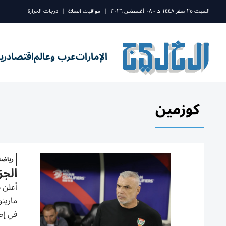
السبت ٢٥ صفر ١٤٤٨ ه - ٠٨ أغسطس ٢٠٢٦
|
مواقيت الصلاة
|
درجات الحرارة
الإمارات
عرب وعالم
اقتصاد
ري
كوزمين
رياض
الجز
أعلن ن
في إط