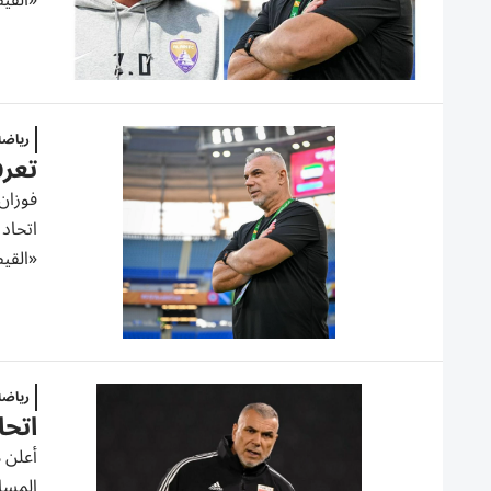
«القي
رياض
تعرف
اتحاد 
«القيص
رياض
اتحا
أعلن م
المساع