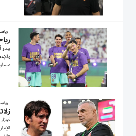
رياض
رياح
يبدو 
والإعد
مسارها
رياض
زلات
الإمار