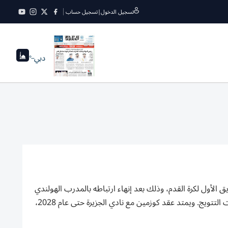
تسجيل الدخول
|
تسجيل حساب
دبي
--°
يق الأول لكرة القدم، وذلك بعد إنهاء ارتباطه بالمدرب الهولندي
مارينو بوسيتش، في خطوة تعكس طموح «فخر أبوظبي» للعودة بقوة إلى منصات التتويج. ويمتد عقد كوزمين مع نادي الجزيرة حتى عام 2028،