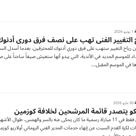
ة
1 يونيو 2026
 التغيير الفني تهب على نصف فرق دوري أدنو
أن رياح التغيير ستهب على فرق دوري أدنوك للمحترفين، بعدما أسدل الس
اد للموسم الجديد في الأندية، التي يبدو أنها ستعيش صيفاً ساخناً على
 في الموسم المقبل....
ة
30 مايو 2026
كو يتصدر قائمة المرشحين لخلافة كوزمين
فوزان فقط في 11 مباراة رسمية ما كان يحكى عنه بالسر والهمس، طوال ال
ات لكرة القدم السبت عن إنهاء خدمات المدير الفني الروماني أولاريو كوز