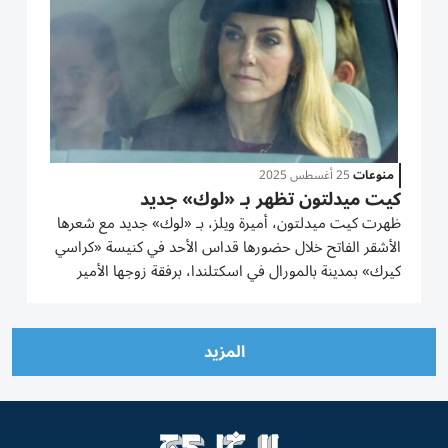
منوعات
25 أغسطس 2025
كيت ميدلتون تظهر بـ «لوك» جديد
ظهرت كيت ميدلتون، أميرة ويلز، بـ «لوك» جديد مع شعرها
الأشقر الفاتح خلال حضورها قداس الأحد في كنيسة «كراسي
كيرك» بمدينة بالمورال في اسكتلندا، برفقة زوجها الأمير
وليام، ولي عهد بريطانيا، وأطفالهما الثلاثة. وبدت كيت
ميدلتون في صور مسرّبة على مواقع التواصل جالسة إلى
جانب...
المزيد