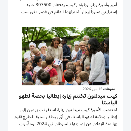
أمير وأميرة ويلز، ويليام وكيت، يدفعان 307500 جنيه
إسترليني سنوياً إيجاراً لمنزلهما الدائم في قصر «فورست
لودج» بوندسور، وذلك بعد توقيعهما اتفاقية إيجار مدتها 20
عاماً تم إبرامها في يوليو الماضي. وأظهرت الوثائق، التي
نشرتها...
منوعات
15 مايو 2026
كيت ميدلتون تختتم زيارة إيطاليا بحصة لطهو
الباستا
اختتمت الأميرة كيت ميدلتون زيارة استغرقت يومين إلى
إيطاليا بحصّة لطهو الباستا، في أوّل رحلة رسمية للخارج تقوم
بها منذ الإعلان عن إصابتها بالسرطان في 2024. وحضّرت
أميرة ويلز زوجة الأمير وليام ولي عهد بريطانيا باستا محشوة