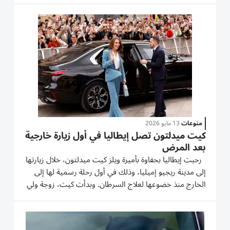
من نوع «تورتيلي» تتميّز بها المنطقة في نزل ريفي بالقرب...
منوعات
13 مايو 2026
كيت ميدلتون تصل إيطاليا في أول زيارة خارجية
بعد المرض
رحبت إيطاليا بحفاوة بأميرة ويلز كيت ميدلتون، خلال زيارتها
إلى مدينة ريجيو إميليا، وذلك في أول رحلة رسمية لها إلى
الخارج منذ خضوعها لعلاج السرطان. وبدأت كيت، زوجة ولي
العهد البريطاني الأمير ويليام، زيارة تستمر يومين إلى المدينة
الواقعة شمالي إيطاليا، ضمن نشاطها المتواصل...