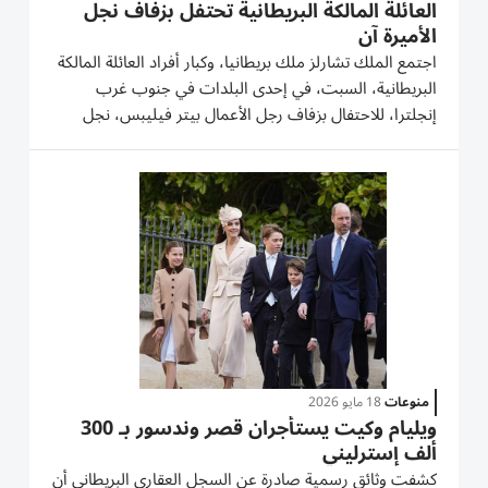
العائلة المالكة البريطانية تحتفل بزفاف نجل
الأميرة آن
اجتمع الملك تشارلز ملك بريطانيا، وكبار أفراد ‌العائلة المالكة
البريطانية، السبت، في ​إحدى ⁠البلدات في جنوب ‌غرب
إنجلترا، للاحتفال ‌بزفاف رجل الأعمال بيتر فيليبس، نجل
الأميرة آن على الممرضة ‌هارييت سبيرلينج. وانضم إلى آن
زوجها ⁠تيموثي لورانس، في الحفل الخاص المقام في...
منوعات
18 مايو 2026
ويليام وكيت يستأجران قصر وندسور بـ 300
ألف إسترليني
كشفت وثائق رسمية صادرة عن السجل العقاري البريطاني أن