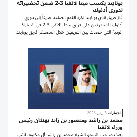
يونايتد يكسب ميتا لاتفيا 3-2 ضمن تحضيراته
لدوري أدنوك
فاز فريق نادي يونايتد لكرة القدم الصاعد حديثاً إلى دوري
أدنوك للمحترفين على فريق ميتا اللاتفي 3-2 في المباراة
الودية التي جمعت بين الفريقين خلال المعسكر فريق يونايتد
الاعدادي لخارجي في لاتفيا بقيادة مدربه الإيطالي أندريه بيرلو
الذي يقود تحضيرات فريقه للظهور الأول في دوري...
الإمارات
3 يوليو 2026
محمد بن راشد ومنصور بن زايد يهنئان رئيس
وزراء لاتفيا
بعث صاحب السمو الشيخ محمد بن راشد آل مكتوم، نائب