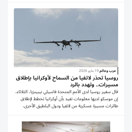
‌المسيرة دخلت من روسيا «نتيجة الحرب
الكهرومغناطيسية...
عرب وعالم
19 مايو 2026
روسيا تحذر لاتفيا من السماح لأوكرانيا بإطلاق
مسيرات.. وتهدد بالرد
قال سفير روسيا لدى الأمم ‌المتحدة فاسيلي نيبينزيا، الثلاثاء، ​
إن ⁠موسكو لديها معلومات ‌تفيد بأن أوكرانيا تخطط لإطلاق
طائرات مسيرة عسكرية من لاتفيا ودول ‌البلطيق الأخرى،
محذراً من أن عضوية ⁠حلف شمال الأطلسي «الناتو» لن تحمي
تلك الدول من الرد الانتقامي. وأكد نيبينزيا،...