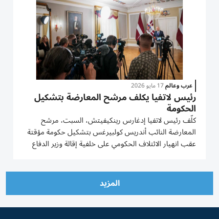
عرب وعالم
17 مايو 2026
رئيس لاتفيا يكلف مرشح المعارضة بتشكيل
الحكومة
كلّف رئيس لاتفيا إدغارس رينكيفيتش، السبت، مرشح
المعارضة النائب أندريس كولبيرغس بتشكيل حكومة مؤقتة
عقب انهيار الائتلاف الحكومي على خلفية إقالة وزير الدفاع
وتحميله مسؤولية حادث تحطم طائرات مسيرة في البلاد.
وأعرب كولبيرغس، رجل الأعمال السابق البالغ 46 عاماً والذي
يوصف بأنه...
المزيد