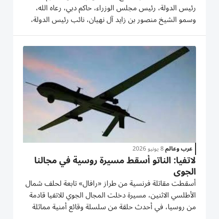
رئيس الدولة، رئيس مجلس الوزراء، حاكم دبي، رعاه الله،
وسمو الشيخ منصور بن زايد آل نهيان، نائب رئيس الدولة،
نائب رئيس مجلس الوزراء، رئيس ديوان الرئاسة، برقيتي
تهنئة إلى أندريس كولبيرغس، بمناسبة تعيينه رئيساً للوزراء
في...
عرب وعالم
8 يونيو 2026
لاتفيا: الناتو أسقط مسيرة روسية في مجالنا
الجوي
أسقطت مقاتلة فرنسية من طراز «رافال» تابعة لحلف شمال
الأطلسي الاثنين، مسيرة دخلت المجال ‌الجوي للاتفيا قادمة
من روسيا، في أحدث حلقة من ​سلسلة ⁠وقائع أمنية مماثلة
في مناطق الحدود الشرقية ‌لأوروبا. وقال جيش لاتفيا: إن