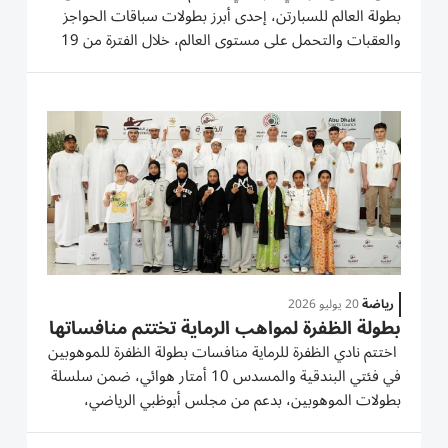
بطولة العالم للسبارتن، إحدى أبرز بطولات سباقات الحواجز
والعقبات والتحمل على مستوى العالم، خلال الفترة من 19
إلى 22 نوفمبر 2026 في صحراء الوثبة بأبوظبي، بمشاركة
نخبة الرياضيين والمحترفين وعشاق التحدي من مختلف
دول العالم. وتشهد...
رياضة
20 يوليو 2026
بطولة الظفرة لمواهب الرماية تختتم منافساتها
اختتم نادي الظفرة للرماية منافسات بطولة الظفرة للموهوبين
في فئتي البندقية والمسدس 10 أمتار هوائي، ضمن سلسلة
بطولات الموهوبين، بدعم من مجلس أبوظبي الرياضي،
وبالتعاون مع اتحاد الإمارات للرماية ولجنة الإمارات لرعاية