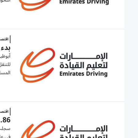
التحول
اقتصا
بدء 
أبوظبي
للتنقل
المسا
اقتصا
345.86 مليون مكاسب «قي