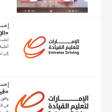
اقتصا
«الإما
إلى تس
اقتصا
«قيادة 
في الذ