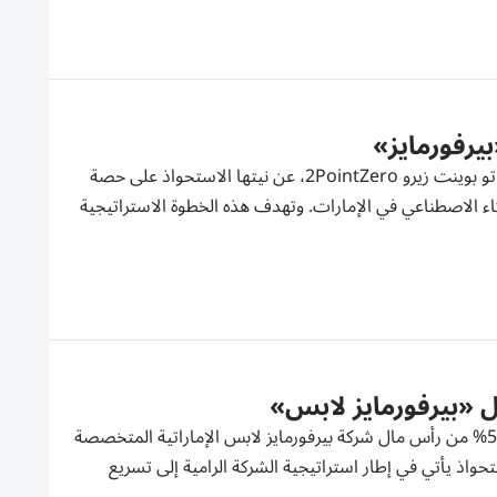
أعلنت شركة الإمارات لتعليم قيادة السيارات، إحدى الشركات التابعة لمجموعة تو بوينت زيرو 2PointZero، عن نيتها الاستحواذ على حصة
 الذكاء الاصطناعي في الإمارات. وتهدف هذه الخطوة الاستراتيجية
وافق مجلس إدارة شركة الإمارات لتعليم قيادة السيارات على الاستحواذ على 51% من رأس مال شركة بيرفورمايز لابس الإماراتية المتخصصة
اذ يأتي في إطار استراتيجية الشركة الرامية إلى تسريع