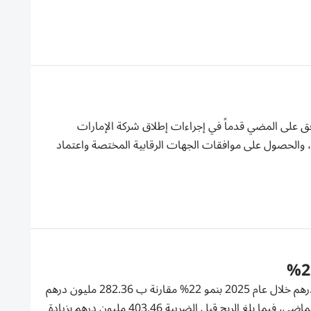
افق على المضي قدماً في إجراءات إطلاق شركة الإمارات
ة، والحصول على موافقات الجهات الرقابية المختصة واعتماد
سجلت شركة الإمارات لتعليم قيادة السيارات صافي ربح قدره 345.86 مليون درهم خلال عام 2025 بنمو 22% مقارنة ب 282.36 مليون درهم
في عام 2024. وارتفعت الإيرادات 50% لتصل إلى 770.48 مليون درهم العام الماضي، فيما بلغ الربح قبل الضريبة 403.46 مليون درهم بزيادة