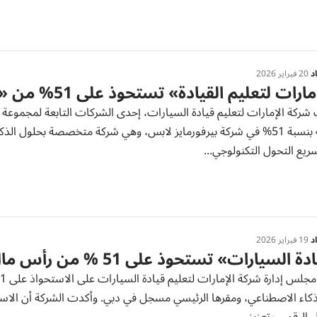
د
20 فبراير 2026
رات لتعليم القيادة» تستحوذ على 51% من «بيرفورمايز»
أغلبية بنسبة 51% في شركة بيرفورمايز لابس، وهي شركة متخصصة بحلول
ريع التحول التكنولوجي...
د
19 فبراير 2026
السيارات» تستحوذ على 51 % من رأس مال «بيرفورمايز لابس»
كاء الاصطناعي، ومقرها الرئيسي مسجل في دبي. وأكدت الشركة أن الاستحو