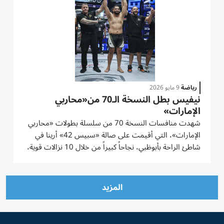
رياضة
9 مايو 2026
نيفيس بطل النسخة الـ70 من«محاربي
الإمارات»
شهدت منافسات النسخة 70 من سلسلة بطولات «محاربي
الإمارات»، التي أقيمت على صالة «سبيس 42» أرينا في
شاطئ الراحة بأبوظبي، نجاحاً كبيراً من خلال 10 نزالات قوية،
وسط تفاعل لافت من الجماهير التي احتفت مع «بالمز
الرياضية»، المنظمة للحدث، بفعالية «فخورين بالإمارات»
التي أقيمت على...
المزيد