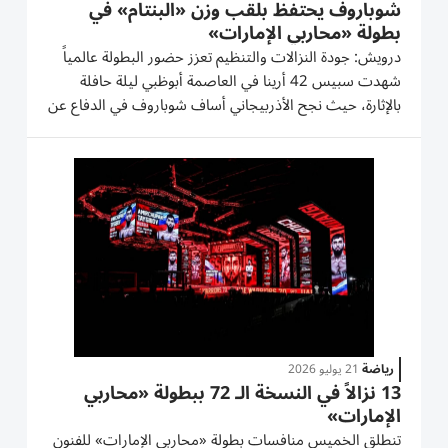
شوباروف يحتفظ بلقب وزن «البنتام» في
بطولة «محاربي الإمارات»
درويش: جودة النزالات والتنظيم تعزز حضور البطولة عالمياً
شهدت سبيس 42 أرينا في العاصمة أبوظبي ليلة حافلة
بالإثارة، حيث نجح الأذربيجاني أساف شوباروف في الدفاع عن
لقب وزن البنتام بالنسخة 72 من سلسلة «محاربي الإمارات»
للفنون القتالية المختلطة بعد فوزه بالضربة القاضية على...
رياضة
21 يوليو 2026
13 نزالاً في النسخة الـ 72 ببطولة «محاربي
الإمارات»
تنطلق الخميس منافسات بطولة «محاربي الإمارات» للفنون