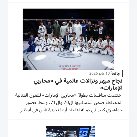
يتضمن أيضاً فعاليات بطولة «يو إف سي»، في تأكيد جديد
لمكانة...
رياضة
10 مايو 2026
نجاح مبهر ونزالات عالمية في «محاربي
الإمارات»
اختتمت منافسات بطولة «محاربي الإمارات» للفنون القتالية
المختلطة ضمن سلسلتيها ال70 وال71، وسط حضور
جماهيري كبير في صالة الاتحاد أرينا بجزيرة ياس في أبوظبي،
التي استضافت الحدث للمرة الأولى، وشهدت إقامة 19 نزالاً
قوياً ومثيراً عكس المستوى العالمي الذي وصلت إليه
البطولة. وعلى...