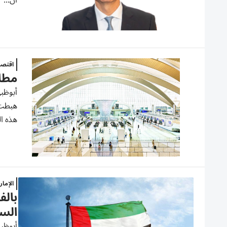
أن...
اقتصا
مطار
أبوظبي
هذه الر
الإما
الس
أبوظب