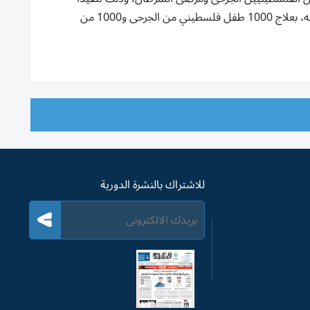
لتوجيهات صاحب السمو الشيخ محمد بن زايد آل نهيان رئيس الدولة ،حفظه الله، بعلاج 1000 طفل فلسطيني من الجرحى و1000 من
للاشتراك بالنشرة الدورية