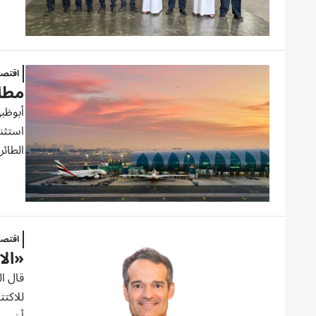
اقتصا
مطار
أبوظب
الطائر
اقتصا
«الا
قال ال