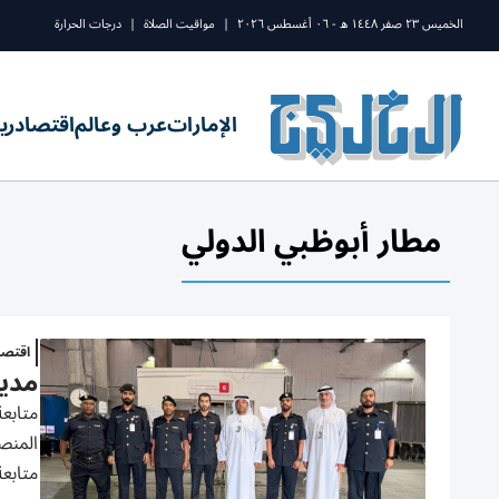
الخميس ٢٣ صفر ١٤٤٨ ه - ٠٦ أغسطس ٢٠٢٦
|
مواقيت الصلاة
|
درجات الحرارة
الإمارات
عرب وعالم
اقتصاد
ري
مطار أبوظبي الدولي
اقتصا
مدير
متابعة
المنص
متابعة