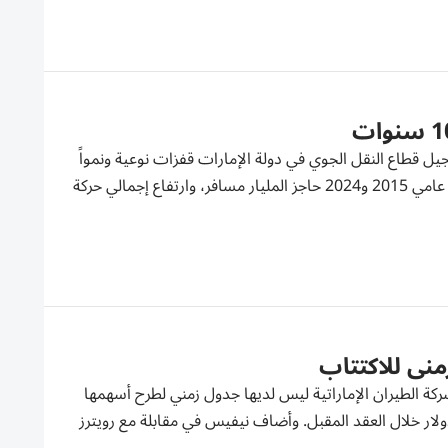
 قطاع النقل الجوي في دولة الإمارات قفزات نوعية ونمواً
استثنائياً، مع تجاوز إجمالي حركة المسافرين عبر مطارات الدولة خلال الفترة بين عامي 2015 و2024 حاجز المليار مسافر، وارتفاع إجمالي حركة
زمني للاكتتاب
شركة الطيران الإماراتية ليس لديها جدول زمني لطرح أسهمها
نظرا لامتلاكها موارد كافية لتمويل خطط نموها البالغة 20 مليار دولار خلال العقد المقبل. وأضاف نيفيس في مقابلة مع رويترز