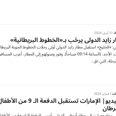
د
21 أبريل 2024
 زايد الدولي يرحّب بـ«الخطوط البريطانية»
: «الخليج» استقبل مطار زايد الدولي أولى رحلات الخطوط الجوية البريطاني
هبطت، الأحد، (الساعة 09:14 صباحاً). وفور وصولهم إلى المط
حلة، التي تمّ...
رات
1 فبراير 2024
بالفيديو| الإمارات ت
رطان
ي - وام وصلت إلى مطار أبوظبي الدولي، أمس، الدفعة التاسعة من الأطفا