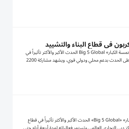
بون في قطاع البناء والتشييد
دبي: «الخليج» انطلقت رسمياً، فعاليات الدورة الرابعة والأربعون من معرض «الخمسة الكبار» Big 5 Global الحدث الأكبر والأكثر تأثيراً في
قطاع البناء والتشييد في منطقة الشرق الأوسط وأفريقيا وجنوب آسيا، حيث يحظى الحدث بدعم محلي ودولي قوي، ويشهد مشاركة 2200
دبي: «الخليج» تنطلق فعاليات الدورة الرابعة والأربعين من معرض «الخمسة الكبار» «Big 5 Global» الحدث الأكبر والأكثر تأثيراً في قطاع
 دبي التجاري العالمي وتستمر فعالياته لمدة أربعة أيام حتى