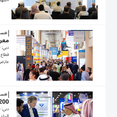
«شهد س
اقتصا
معرض
عارض من أك
اقتصا
2200 عارض من 60 دولة في «الخم
البناء