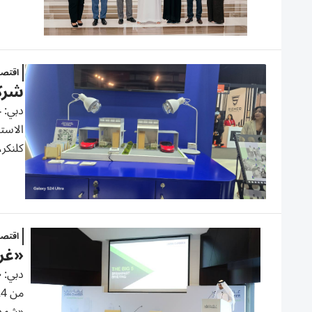
اقتصا
شركا
الاستد
كلنكر،
اقتصا
«غر