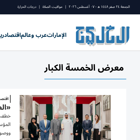
الجمعة ٢٤ صفر ١٤٤٨ ه - ٠٧ أغسطس ٢٠٢٦
|
مواقيت الصلاة
|
درجات الحرارة
الإمارات
عرب وعالم
اقتصاد
ري
معرض الخمسة الكبار
اقتصا
«الط
خطفت 
المؤسس
ووصولاً