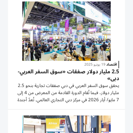
فندق في وسط المدينة. منتجع وسبا تاج إكزوتيكا، النخلة،
دبي أفضل...
اقتصاد
19 يونيو 2025
2.5 مليار دولار صفقات «سوق السفر العربي-
دبي»
يحقق سوق السفر العربي في دبي صفقات تجارية بنحو 2.5
مليار دولار، فيما تُقام الدورة القادمة من المعرض من 4 إلى
7 مايو/ أيار 2026 في مركز دبي التجاري العالمي. تُعدّ أجندة
دبي الاقتصادية (D33) عنصراً أساسياً لضمان نجاح الإمارة
الاستراتيجي في أسواق آسيا والمحيط الهادئ، عبر شركات:
«طيران...