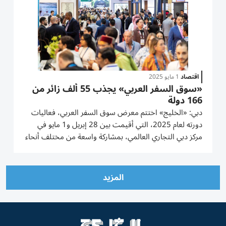
اقتصاد
1 مايو 2025
«سوق السفر العربي» يجذب 55 ألف زائر من
166 دولة
دبي: «الخليج» اختتم معرض سوق السفر العربي، فعاليات
دورته لعام 2025، التي أقيمت بين 28 إبريل و1 مايو في
مركز دبي التجاري العالمي، بمشاركة واسعة من مختلف أنحاء
العالم. وبلغ عدد الزوار أكثر من 55 ألفاً من 166 دولة، مسجلاً
نمواً بنسبة 16% مقارنة بدورة العام الماضي. واستقطب
المعرض أكثر...
المزيد