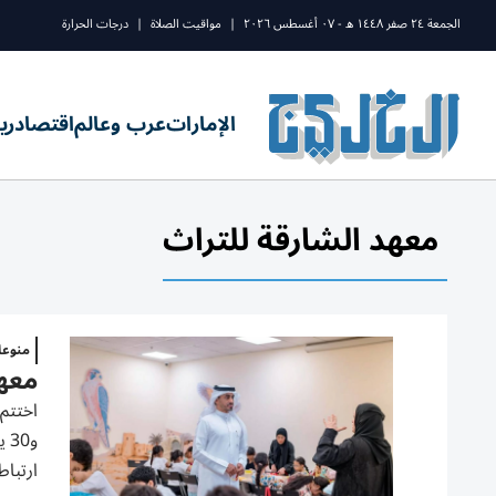
الجمعة ٢٤ صفر ١٤٤٨ ه - ٠٧ أغسطس ٢٠٢٦
|
مواقيت الصلاة
|
درجات الحرارة
الإمارات
عرب وعالم
اقتصاد
ري
معهد الشارقة للتراث
منوع
معهد الشا
ارتباط