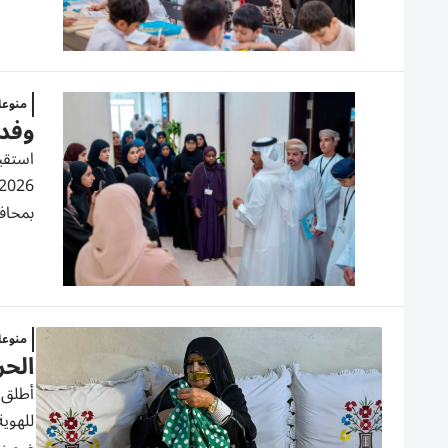
منوع
وفد 
استقبل
بمحافظ
منوع
الحر
أطلق م
للهوية