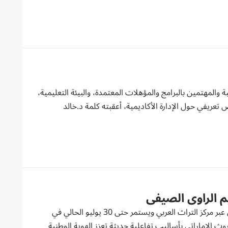
عام 2026، بهدف تعريف الزوار والطلبة والمهتمين بالبرامج والمؤهلات المعتمدة، والبيئة التعليمية،
 تعريفي حول الإدارة الأكاديمية، أعقبته كلمة د.خالد
 الراوي الصيفي
أطلق معهد الشارقة للتراث، الاثنين، النسخة الخامسة من مخيم الراوي الصيفي عبر مركز التراث العربي ويستمر حتى 30 يوليو الحالي في
روث الإماراتي بأساليب تفاعلية حديثة تعزز الهوية الوطنية