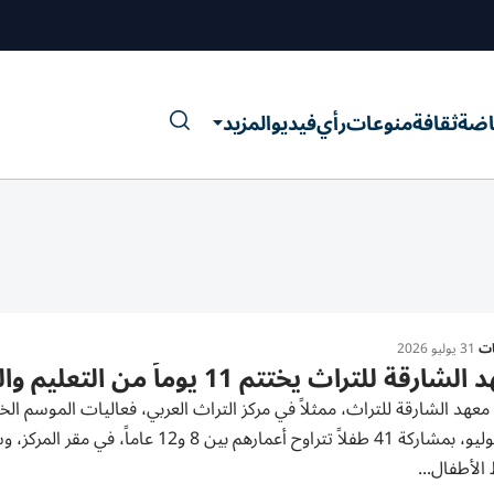
اضة
ثقافة
منوعات
رأي
فيديو
المزيد
ات
31 يوليو 2026
رقة للتراث يختتم 11 يوماً من التعليم والترفيه في «مخيم الراوي»
و30 يوليو، بمشاركة 41 طفلاً تتراوح أ
 الأطفال...