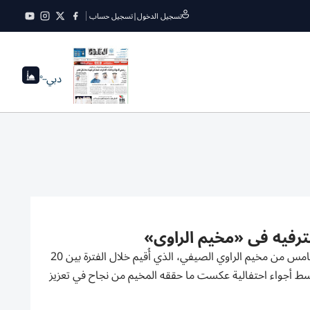
تسجيل الدخول
|
تسجيل حساب
دبي
--°
اختتم معهد الشارقة للتراث، ممثلاً في مركز التراث العربي، فعاليات الموسم الخامس من مخيم الراوي الصيفي، الذي أُقيم خلال الفترة بين 20
عمارهم بين 8 و12 عاماً، في مقر المركز، وسط أجواء احتفالية عكست ما حققه المخيم من نجاح في تعزيز