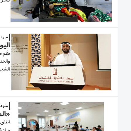
ضمن ج
منوع
اليو
والخدم
الشحي،
منوع
«الش
مبادرة