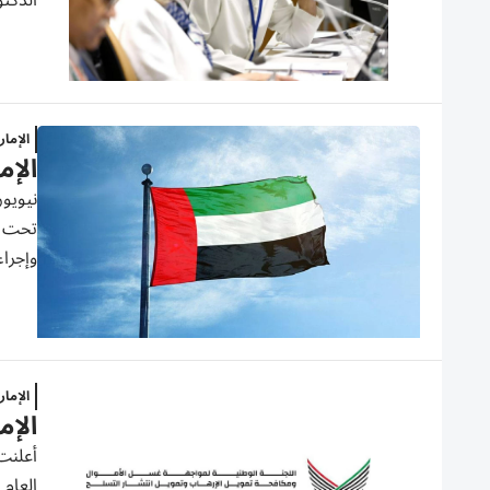
الدكتو
الإما
الإم
تحت شع
وإجراء
الإما
الإم
أعلنت