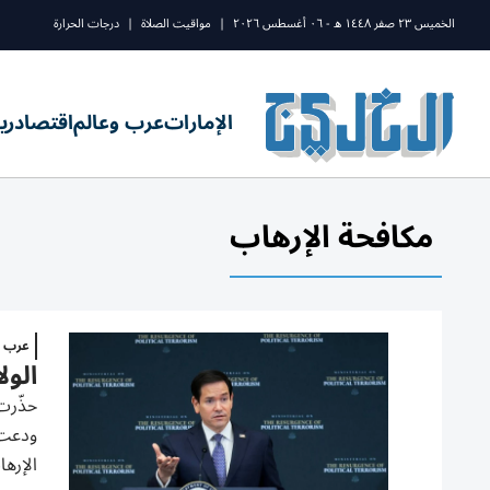
الخميس ٢٣ صفر ١٤٤٨ ه - ٠٦ أغسطس ٢٠٢٦
|
مواقيت الصلاة
|
درجات الحرارة
الإمارات
عرب وعالم
اقتصاد
ري
مكافحة الإرهاب
عرب و
الول
حذّرت
ودعت إ
الإرهاب