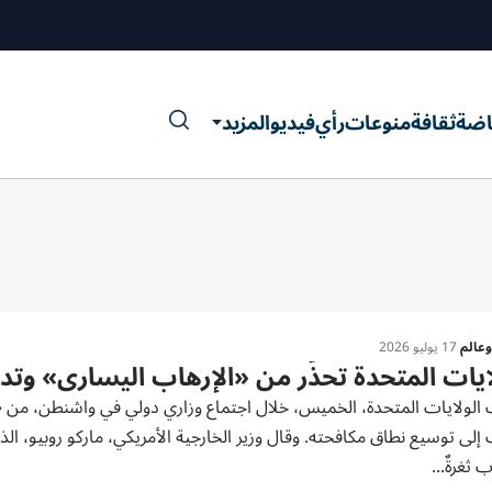
اضة
ثقافة
منوعات
رأي
فيديو
المزيد
عالم
17 يوليو 2026
ايات المتحدة تحذّر من «الإرهاب اليساري» وتدع
 الولايات المتحدة، الخميس، خلال اجتماع وزاري دولي في واشنطن، من «
لى توسيع نطاق مكافحته. وقال وزير الخارجية الأمريكي، ماركو روبيو، الذ
 ثغرةٌ...