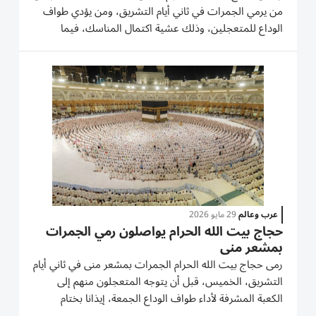
من يرمي الجمرات في ثاني أيام التشريق، ومن يؤدي طواف
الوداع للمتعجلين، وذلك عشية اكتمال المناسك، فيما
أعلنت السعودية، أمس الجمعة، نجاح موسم الحج للعام
الجاري عبر «منظومة متكاملة من الأمن والتنظيم
والخدمات» مكّنت ضيوف...
عرب وعالم
29 مايو 2026
حجاج بيت الله الحرام يواصلون رمي الجمرات
بمشعر منى
رمى حجاج بيت الله ‌الحرام الجمرات بمشعر منى في ثاني أيام
التشريق، الخميس، ​قبل أن ⁠يتوجه المتعجلون منهم إلى
الكعبة المشرفة لأداء ‌طواف الوداع الجمعة، ‌إيذانا بختام
مناسك الحج. وقال الحاج المغربي عثمان كنان: « في حج هذا