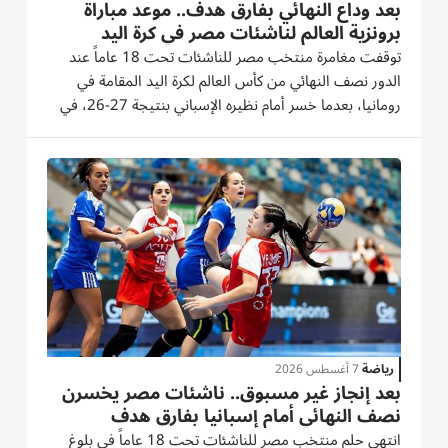
بعد وداع النهائي بفارق هدف.. موعد مباراة
برونزية العالم لناشئات مصر في كرة اليد
توقفت مغامرة منتخب مصر للناشئات تحت 18 عاماً عند
الدور نصف النهائي من كأس العالم لكرة اليد المقامة في
رومانيا، بعدما خسر أمام نظيره الإسباني بنتيجة 27-26، في
مباراة حافلة بالإثارة والندية حتى اللحظات الأخيرة. ورغم ضياع
بطاقة التأهل إلى النهائي بفارق هدف وحيد، واصل منتخب
مصر...
رياضة
7 أغسطس 2026
بعد إنجاز غير مسبوق.. ناشئات مصر يخسرن
نصف النهائي أمام إسبانيا بفارق هدف
انتهى حلم منتخب مصر للناشئات تحت 18 عاماً في بلوغ