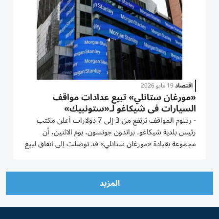
اقتصاد
19 مايو 2026
«مورغان ستانلي» تبيع عدادات مواقف
السيارات في شيكاغو لـ«ستونبيك»
- رسوم المواقف ترتفع من 3 إلى 7 دولارات أعلن مكتب
رئيس بلدية شيكاغو، براندون جونسون، يوم الاثنين، أن
مجموعة بقيادة «مورغان ستانلي» قد توصلت إلى اتفاق لبيع
عقد إيجار عدادات مواقف السيارات في شيكاغو لشركة
«ستونبيك» التي تتخذ من نيويورك مقراً لها. ووقّع الطرفان
اتفاقية بيع...
المزيد