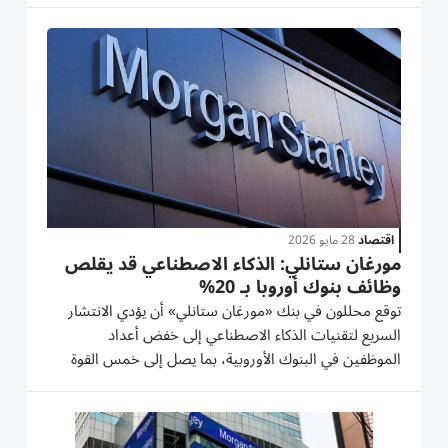
2026، محققاً أرباحاً وإيرادات فاقت توقعات المحللين،
مدعوماً...
اقتصاد
28 مايو 2026
مورغان ستانلي: الذكاء الاصطناعي قد يقلص
وظائف بنوك أوروبا بـ 20%
توقع محللون في بنك «مورغان ستانلي» أن يؤدي الانتشار
السريع لتقنيات الذكاء الاصطناعي إلى خفض أعداد
الموظفين في البنوك الأوروبية، بما يصل إلى خمس القوة
العاملة على المدى القصير، مع تسارع اعتماد المؤسسات
المالية على التكنولوجيا الجديدة لتحسين الكفاءة وتقليص
الكُلف. وقال...