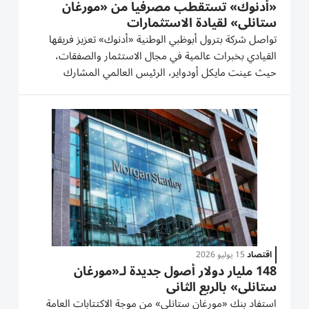
«أدنوك» تستقطب مصرفياً من «مورغان
ستانلي» لقيادة الاستثمارات
تواصل شركة بترول أبوظبي الوطنية «أدنوك» تعزيز فريقها
القيادي بخبرات عالمية في مجال الاستثمار والصفقات،
حيث عينت مايكل أودواير، الرئيس العالمي المشارك
للخدمات المصرفية الاستثمارية في قطاع الطاقة لدى بنك
«مورغان ستانلي»، في منصب الرئيس التنفيذي للاستثمار،
وفقاً لأشخاص...
اقتصاد
15 يوليو 2026
148 مليار دولار أصول جديدة لـ«مورغان
ستانلي» بالربع الثاني
استفاد بنك «مورغان ستانلي» من موجة الاكتتابات العامة