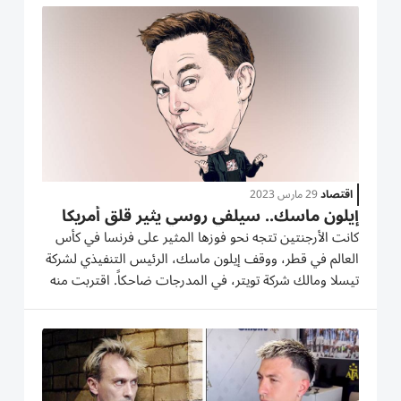
في مونديال قطر ولاعب أياكس وفالنسيا وبرشلونة سابقاً منع
الكرة من...
اقتصاد
29 مارس 2023
إيلون ماسك.. سيلفي روسي يثير قلق أمريكا
كانت الأرجنتين تتجه نحو فوزها المثير على فرنسا في كأس
العالم في قطر، ووقف إيلون ماسك، الرئيس التنفيذي لشركة
تيسلا ومالك شركة تويتر، في المدرجات ضاحكاً. اقتربت منه
امرأة وطلبت أن تتصور معه صورة «سيلفي»، وقد تحدثت
معه لفترة وجيزة وغادرت، وذلك وفقاً لمقطع فيديو قصير
للقاء...