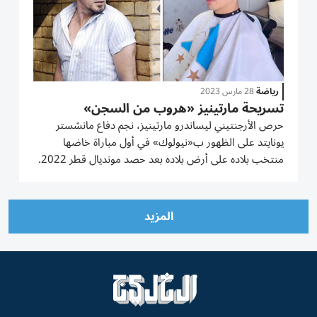
رياضة
28 مارس 2023
تسريحة مارتينيز «هروب من السجن»
حرص الأرجنتيني ليساندرو مارتينيز، نجم دفاع مانشستر
يونايتد على الظهور ب«نيولوك» في أول مباراة خاضها
منتخب بلاده على أرض بلاده بعد حصد مونديال قطر 2022.
وشارك مارتينيز صورة تسريحته الجديدة في الصالون مع
متابعيه لكن بعضهم شبهه بشخصية «تي باج» من مسلسل
«prison break» (الهروب من...
المزيد