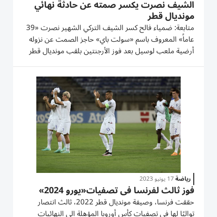
الشيف نصرت يكسر صمته عن حادثة نهائي
مونديال قطر
متابعة: ضمياء فالح كسر الشيف التركي الشهير نصرت «39
عاماً» المعروف باسم «سولت باي» حاجز الصمت عن نزوله
أرضية ملعب لوسيل بعد فوز الأرجنتين بلقب مونديال قطر
2022 على حساب فرنسا. ولاحق الشيف المشهور ب«رش
الملح على اللحم» العديد من نجوم الأرجنتين لالتقاط صور
معهم ومع كأس العالم...
رياضة
17 يونيو 2023
فوز ثالث لفرنسا في تصفيات«يورو 2024»
حققت فرنسا، وصيفة مونديال قطر 2022، ثالث انتصار
تواليًا لها في تصفيات كأس أوروبا المؤهلة الى النهائيات