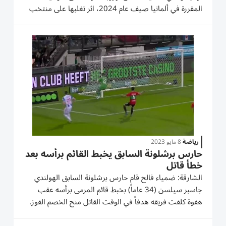
المقررة في ألمانيا صيف عام 2024، اثر تغلبها على منتخب
جبل طارق المتواضع 3-صفر الجمعة في مدينة فارو
البرتغالية. وبقيت فرنسا متصدرة المجموعة الثانية (9 نقاط
من 3 مباريات) بالعلامة...
رياضة
8 مايو 2023
حارس برشلونة السابق يخبط القائم برأسه بعد
خطأ قاتل
الشارقة: ضمياء فالح قام حارس برشلونة السابق الهولندي
جاسبر سيلسن (34 عاماً) بخبط قائم المرمى برأسه عقب
هفوة كلفت فريقه هدفاً في الوقت القاتل منح الخصم الفوز.
وفي التفاصيل، لم يستطع سيلسن حارس منتخب هولندا