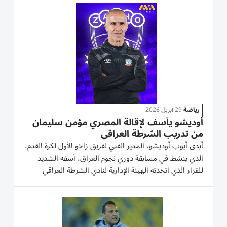
بعدما سجل أهدافه الثلاثة في الشوط الأول عن طريق سجاد
جاسم...
رياضة
29 أبريل 2026
أوديشو يأسف لإقالة المصري مؤمن سليمان
من تدريب الشرطة العراقي
أبدى أيوب أوديشو، المدير الفني لفريق زاخو الأول لكرة القدم،
الذي ينشط في مسابقة دوري نجوم العراق، أسفه الشديد
للقرار الذي اتخذته الهيئة الإدارية لنادي الشرطة العراقي
المتمثل بإنهاء تعاقدها بالتراضي مع المصري مؤمن سليمان،
المدير الفني لفريقها الكروي الأول، برغم النتائج...