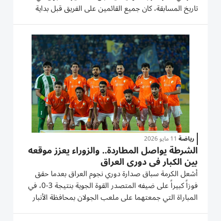
تاريخ المسابقة، كان جميع القائمين على الفريق قبل بداية
الموسم الحالي يسعون إلى اللقب الخامس، لكن هذا السعي
لم يثمر عن شيء، حيث ضاع اللقب في الأمتار الأخيرة...
رياضة
11 مايو 2026
الشرطة يواصل المطاردة.. والزوراء يعزز موقعه
بين الكبار في دوري العراق
أشعل الكرمة سباق صدارة دوري نجوم العراق بعدما حقق
فوزاً كبيراً على ضيفه المتصدر القوة الجوية بنتيجة 3-0، في
المباراة التي جمعتهما على ملعب الجولان بمحافظة الأنبار
ضمن منافسات الجولة الـ34. وحسم الكرمة المواجهة مبكراً