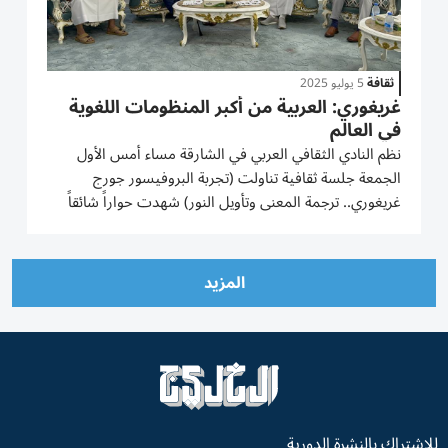
ثقافة
5 يوليو 2025
غريغوري: العربية من أكبر المنظومات اللغوية
في العالم
نظم النادي الثقافي العربي في الشارقة مساء أمس الأول
الجمعة جلسة ثقافية تناولت (تجربة البروفيسور جورج
غريغوري.. ترجمة المعنى وتأويل النور) شهدت حواراً شائقاً
بين البروفيسور جورج غريغوري وهو مستعرب وأستاذ
جامعي ترجم القرآن الكريم والعديد من الكتب الفكرية والأدبية
العربية...
المزيد
للاشتراك بالنشرة الدورية