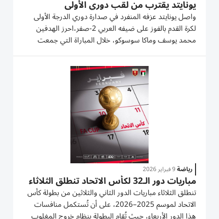
يونايتد يقترب من لقب دوري الأولى
واصل يونايتد عزفه المنفرد في صدارة دوري الدرجة الأولى
لكرة القدم بالفوز على ضيفه العربي 2-صفر،احرز الهدفين
محمد يوسف وماكا سوسوكو، خلال المباراة التي جمعت
الفريقين مساء الأحد على ملعب مدينة دبي الرياضية ضمن
الجولة 27، وبهذا الفوز يصبح يونايتد على بعد 4 نقاط فقط
من إعلان...
رياضة
9 فبراير 2026
مباريات دور الـ32 لكأس الاتحاد تنطلق الثلاثاء
تنطلق الثلاثاء مباريات الدور الثاني والثلاثين من بطولة كأس
الاتحاد لموسم 2025–2026، على أن تُستكمل منافسات
هذا الدور الأربعاء، حيث تُقام البطولة بنظام خروج المغلوب