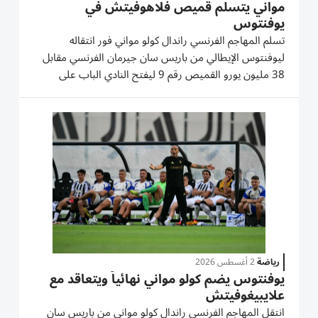
مواني يتسلم قميص فلاهوفيتش في
يوفنتوس
تسلم المهاجم الفرنسي راندال كولو مواني فور انتقاله
ليوفنتوس الإيطالي من باريس سان جيرمان الفرنسي مقابل
38 مليون يورو القميص رقم 9 ليفتح النادي الباب على
مصراعيه لرحيل نجمه الصربي دوسان فلاهوفيتش الذي
طالب بأعلى أجر من بين زملائه ورفض النادي أصلاً مواصلة
الاعتماد عليه. وسارع...
رياضة
2 أغسطس 2026
يوفنتوس يضم كولو مواني نهائياً ويتعاقد مع
علايبيغوفيتش
انتقل المهاجم الفرنسي راندال كولو مواني من باريس سان