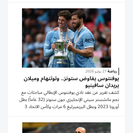
يوفنتوس فتح أولاً المباحثات مع وكلاء اللاعب الفائز...
رياضة
27 يوليو 2026
يوفنتوس يفاوض ستونز.. وتوتنهام وميلان
يريدان سافينيو
كشف تقرير عن عقد نادي يوفنتوس الإيطالي مباحثات مع
نجم مانشستر سيتي الإنجليزي جون ستونز (32 عاماً) بطل
أوروبا 2023 وبطل البريميرليغ 6 مرات وكأس الاتحاد 3
مرات وكأس الرابطة 3 مرات. وارتبط اسم المدافع الدولي
بالعديد من الأندية المحلية، لكن يوفنتوس كان الوحيد الذي
اتصل بمعسكر اللاعب...