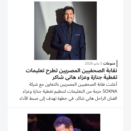
شاكر..جنازة مهيبة بحضور نجوم الفن أُقيمت صلاة الجنازة
على جثمان...
منوعات
5 مايو 2026
نقابة الصحفيين المصريين تطرح تعليمات
تغطية جنازة وعزاء هاني شاكر
أعلنت نقابة الصحفيين المصريين بالتعاون مع شركة
SOKNA حزمة من التعليمات لتنظيم تغطية جنازة وعزاء
الفنان الراحل هاني شاكر، في خطوة تهدف إلى ضبط الأداء
المهني وضمان خروج المشهد بصورة مشرفة وحضارية،
وتقديراً للدور الكبير للإعلام والصحافة في نقل الصورة وتوثيق
تاريخ الفن. وأوضحت...