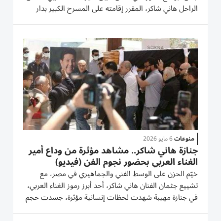
الراحل هاني شاكر، المقرر إقامته على المسرح الكبير بدار
الأوبرا المصرية. وتواصلت وزيرة الثقافة مع الشاعر الغنائي د.
مدحت العدل، رئيس جمعية المؤلفين والملحنين...
منوعات
6 مايو 2026
جنازة هاني شاكر.. مشاهد مؤثرة من وداع أمير
الغناء العربي بحضور نجوم الفن (فيديو)
خيّم الحزن على الوسط الفني والجماهيري في مصر، مع
تشييع جثمان الفنان هاني شاكر، أحد أبرز رموز الغناء العربي،
في جنازة مهيبة شهدت لحظات إنسانية مؤثرة، جسدت حجم
المحبة التي حظي بها الراحل طوال مسيرته الفنية. هاني