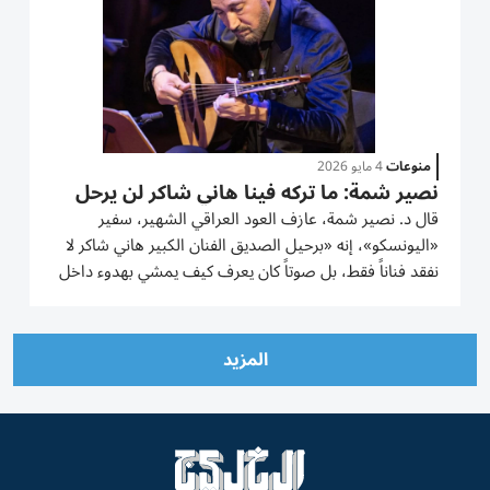
منوعات
4 مايو 2026
نصير شمة: ما تركه فينا هاني شاكر لن يرحل
قال د. نصير شمة، عازف العود العراقي الشهير، سفير
«اليونسكو»، إنه «برحيل الصديق الفنان الكبير هاني شاكر لا
نفقد فناناً فقط، بل صوتاً كان يعرف كيف يمشي بهدوء داخل
القلب دون أن يطلب إذناً، ويترك فيه من الطمأنينة التي لا
تُفسَّر». وأضاف: «كان هاني شاكر من القلائل الذين فهموا
أن...
المزيد