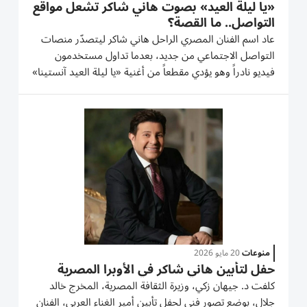
«يا ليلة العيد» بصوت هاني شاكر تشعل مواقع
التواصل.. ما القصة؟
عاد اسم الفنان المصري الراحل هاني شاكر ليتصدّر منصات
التواصل الاجتماعي من جديد، بعدما تداول مستخدمون
فيديو نادراً وهو يؤدي مقطعاً من أغنية «يا ليلة العيد آنستينا»
لكوكب الشرق أم كلثوم، في مشهد أعاد مشاعر الحنين
والتأثر لدى جمهوره ومحبيه. «يا ليلة العيد»..تفاعل واسع
مع...
منوعات
20 مايو 2026
حفل لتأبين هاني شاكر في الأوبرا المصرية
كلفت د. جيهان زكي، وزيرة الثقافة المصرية، المخرج خالد
جلال، بوضع تصور فني لحفل تأبين أمير الغناء العربي، الفنان