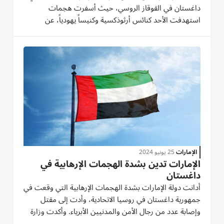
داغستان في القوقاز الروسي، حيث أسفرت هجمات
استهدفت الأحد كنائس أرثوذكسية وكنيساً يهودياً، عن
مقتل22 شخصاً بينهم 15 شرطياً. وقالت لجنة مكافحة
الإرهاب الروسية: إنّ عملية «مكافحة الإرهاب» التي نُفّذت
في المنطقة انتهت صباح...
الإمارات
25 يونيو 2024
الإمارات تدين بشدة الهجمات الإرهابية في
داغستان
أدانت دولة الإمارات بشدة الهجمات الإرهابية التي وقعت في
جمهورية داغستان في روسيا الاتحادية، وأدت إلى مقتل
وإصابة عدد من رجال الأمن والمدنيين الأبرياء. وأكدت وزارة
الخارجية، في بيان لها، أن دولة الإمارات تعرب عن استنكارها