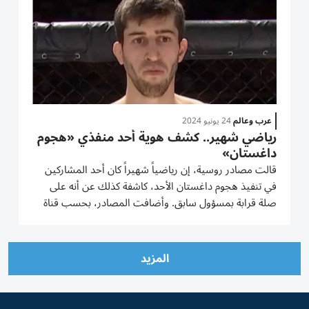
عرب وعالم
24 يونيو 2024
رياضي شهير.. كشف هوية أحد منفذي «هجوم
داغستان»
قالت مصادر روسية، إن رياضياً شهيراً كان أحد المشاركين
في تنفيذ هجوم داغستان الأحد، كاشفة كذلك عن أنه على
صلة قرابة بمسؤول سابق. وأضافت المصادر، بحسب قناة
RT أن أحد منفذي الهجوم على داغستان، والذين تمت
تصفيتهم، هو حجي مراد كاجيروف لاعب الفنون المختلطة،
وأكدت أنه ابن عم عمدة...
المزيد