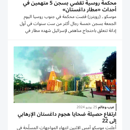
محكمة روسية تقضي بسجن 5 متهمين في
أحداث «مطار داغستان»
موسكو ـ (رويترز) قضت محكمة في جنوب روسيا اليوم
الجمعة بسجن خمسة رجال أكثر من ست سنوات في أول
إدانة تتعلق باحتجاج مناهض لإسرائيل شهده مطار في
منطقة داغستان في أكتوبر/ تشرين الأول. وقالت المحكمة
في منطقة كراسنودار إن الرجال، الذين صدرت بحقهم أحكام
تتراوح بين أكثر بقليل من ست...
عرب وعالم
25 يونيو 2024
ارتفاع حصيلة ضحايا هجوم داغستان الإرهابي
إلى 22
أعلنت موسكو أمس الاثنين انتهاء المواجهات المسلّحة في