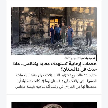
الشديد لهذه الأعمال الإجرامية، ورفضها الدائم لجميع...
عرب وعالم
24 يونيو 2024
هجمات إرهابية تستهدف معابد وكنائس.. ماذا
حدث في داغستان؟
متابعات: «الخليج» تتزايد التساؤلات حول منفذ الهجمات
الدموية التي وقعت في داغستان وما إذا كانت داخلية أو
مخططاً لها من الخارج، في وقت أكدت فيه رئيسة مجلس
الاتحاد الروسي فالنتينا ماتفيينكو، أن الهجوم الإرهابي الذي
وقع في داغستان، هو عمل استفزازي دنيء جداً ومخطط له
بعناية من...