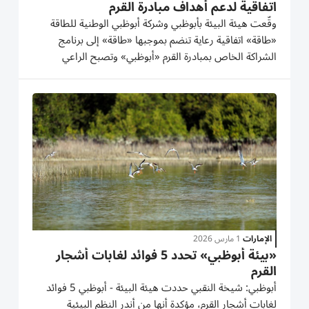
اتفاقية لدعم أهداف مبادرة القرم
وقّعت هيئة البيئة بأبوظبي وشركة أبوظبي الوطنية للطاقة
«طاقة» اتفاقية رعاية تنضم بموجبها «طاقة» إلى برنامج
الشراكة الخاص بمبادرة القرم «أبوظبي» وتصبح الراعي
الرئيسي والحصري لمبادرتين بيئيتين رائدتين لمدة عامين.
وقالت ميثاء محمد الهاملي، مدير إدارة التنوع البيولوجي...
الإمارات
1 مارس 2026
«بيئة أبوظبي» تحدد 5 فوائد لغابات أشجار
القرم
أبوظبي: شيخة النقبي حددت هيئة البيئة - أبوظبي 5 فوائد
لغابات أشجار القرم، مؤكدة أنها من أندر النظم البيئية