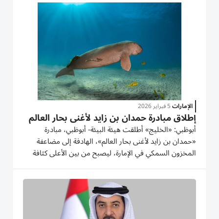
والبحرية، لما لها من تأثيرات مباشرة وغير...
الإمارات
5 فبراير 2026
إطلاق مبادرة حمدان بن زايد لأغنى بحار العالم
أبوظبي: «الخليج» أطلقت هيئة البيئة- أبوظبي، مبادرة
«حمدان بن زايد لأغنى بحار العالم»، الهادفة إلى مضاعفة
المخزون السمكي في الإمارة، ليصبح من بين الأعلى كثافة
في العالم بحلول عام 2030، خلال اجتماع المجالس العالمية
لأهداف التنمية المستدامة، على هامش فعاليات القمة
العالمية...