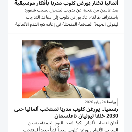
ألمانيا تختار يورغن كلوب مدرباً بأفكار موسيقية
بعد عامين من تنحيه عن تدريب ليفربول بسبب شعوره
باستنزاف طاقته، عاد يورغن كلوب إلى مقاعد التدريب
ليتولى المهمة الضخمة المتمثلة في إعادة كرة القدم الألمانية
إلى أمجادها السابقة. فالمنتخب الألماني الأكثر تتويجاً
بالألقاب الكبرى على الصعيد الأوروبي،يعيش سلسلة من
الإخفاقات...
رياضة
24 يوليو 2026
رسمياً.. يورغن كلوب مدرباً لمنتخب ألمانيا حتى
2030 خلفاً ليوليان ناغلسمان
أعلن الاتحاد الألماني لكرة القدم، اليوم الجمعة، تعيين
المدرب الألماني يورغن كلوب مديراً فنياً جديداً لمنتخب