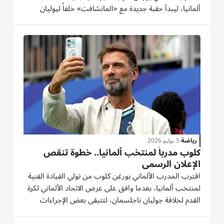
ألمانيا، ليبدأ حقبة جديدة مع «المانشافت» خلفاً ليوليان
ناغلسمان، الذي رحل عن منصبه عقب خروج المنتخب
المبكر من كأس العالم 2026. ويبدأ كلوب مهمته الجديدة
بعقد يمتد حتى...
رياضة
5 يوليو 2026
كلوب مدرباً لمنتخب ألمانيا.. خطوة تنقص
الإعلان الرسمي
اقترب المدرب الألماني يورغن كلوب من تولي القيادة الفنية
لمنتخب ألمانيا، بعدما وافق على عرض الاتحاد الألماني لكرة
القدم لخلافة جوليان ناجلسمان، لتتبقى بعض الإجراءات
النهائية قبل الإعلان الرسمي عن التعاقد. جاءت موافقة كلوب