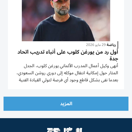
رياضة
29 مايو 2026
أول رد من يورغن كلوب على أنباء تدريب اتحاد
جدة
أنهى وكيل أعمال المدرب الألماني يورغن كلوب، الجدل
المثار حول إمكانية انتقال موكله إلى دوري روشن السعودي،
بعدما نفى بشكل قاطع وجود أي فرصة لتولي القيادة الفنية
لنادي الاتحاد خلال العام الجاري. ونقل الصحفي الإيطالي
المتخصص في أخبار الانتقالات فابريزيو رومانو، عبر حسابه
على...
المزيد