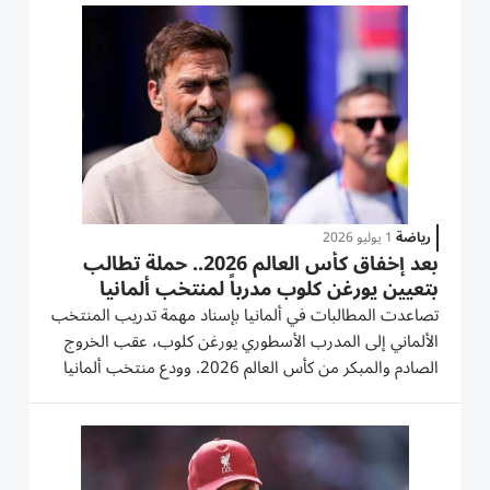
بعد نحو عامين من رحيله عن تدريب نادي ليفربول...
رياضة
1 يوليو 2026
بعد إخفاق كأس العالم 2026.. حملة تطالب
بتعيين يورغن كلوب مدرباً لمنتخب ألمانيا
تصاعدت المطالبات في ألمانيا بإسناد مهمة تدريب المنتخب
الألماني إلى المدرب الأسطوري يورغن كلوب، عقب الخروج
الصادم والمبكر من كأس العالم 2026. وودع منتخب ألمانيا
منافسات كأس العالم 2026 من دور الـ32 أمام باراغواي،
بركلات الترجيح بنتيجة 4-3، بعد انتهاء المباراة بالتعادل 1-1
في...