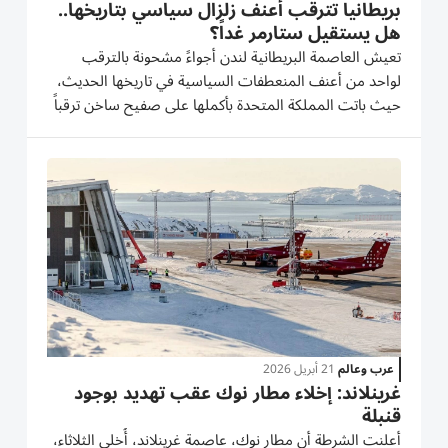
بريطانيا تترقب أعنف زلزال سياسي بتاريخها..
هل يستقيل ستارمر غداً؟
تعيش العاصمة البريطانية لندن أجواءً مشحونة بالترقب
لواحد من أعنف المنعطفات السياسية في تاريخها الحديث،
حيث باتت المملكة المتحدة بأكملها على صفيح ساخن ترقباً
للساعات القليلة القادمة. وتشير التكهنات والتقارير الصحفية
المتسارعة إلى أن رئيس الوزراء كير ستارمر يقف حالياً على...
عرب وعالم
21 أبريل 2026
غرينلاند: إخلاء مطار نوك عقب تهديد بوجود
قنبلة
أعلنت ‌الشرطة أن مطار نوك، ​عاصمة ⁠غرينلاند، أُخلي الثلاثاء،