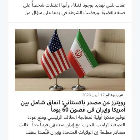
‌عقب تلقي تهديد بوجود قنبلة، ‌وأنها اعتقلت شخصاً ⁠على
صلة بالقضية. ورفضت الشرطة في ردها على سؤال من
رويترز ​الإفصاح عما إذا ‌كانت قد عثرت على أي أشياء ⁠خطِرة
في مباني المطار، ولم ​تدل ‌بأي تعليق ‌آخر عن هذه...
عرب وعالم
17 أبريل 2026
‏رويترز عن مصدر باكستاني: اتفاق شامل بين
أمريكا وإيران في غضون 60 يوماً
توقيع مذكرة أولية لمعالجة الخلاف الرئيسي ومنع عودة
التصعيد ترامب: الحرب مع إيران ستنتهي قريباً جداً قالت
مصادر مطلعة إن الولايات المتحدة وإيران قلّصتا سقف
التوقعات بشأن التوصل إلى اتفاق شامل، وتتجهان بدلاً من