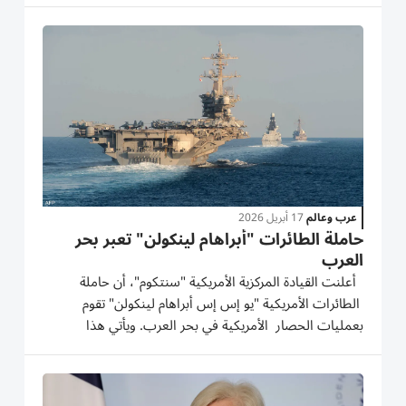
ذلك نحو إبرام مذكرة تفاهم مؤقتة لمعالجة القضايا الخلافية...
عرب وعالم
17 أبريل 2026
حاملة الطائرات "أبراهام لينكولن" تعبر بحر
العرب
أعلنت القيادة المركزية الأمريكية "سنتكوم"، أن حاملة
الطائرات الأمريكية "يو إس إس أبراهام لينكولن" تقوم
بعمليات الحصار الأمريكية في بحر العرب. ويأتي هذا
بالتزامن مع استمرار الولايات المتحدة في فرض حصار على
الموانئ والسواحل الإيرانية. وقالت سنتكوم في منشور على...