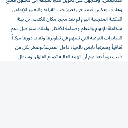
المتحمس، وقدرتهن على تحويل فكرة بسيطة إلى محتوى ممتع
وهادف يعكس قيمنا في تعزيز حب القراءة والتعبير الإبداعي.
المكتبة المدرسية اليوم لم تعد مجرد مكان للكتب، بل بيئة
متكاملة للإلهام والتعلم وصناعة الأفكار، ولذلك سنواصل دعم
المبادرات النوعية التي تسهم في تطويرها وتعزيز دورها مركزاً
ثقافياً ومعرفياً نابض بالحياة داخل المدرسة.ونفخر بكل من
يثبت يوماً بعد يوم أن الهمة العالية تصنع الفارق، وسنظل
داعمين لكل فكرة تُنير عقلاً وتُثري روحاً وتمنح أبناءنا الطلبة
مساحة للإبداع والتعبير. سلمى بسيوني أمينة المكتبة وصاحبة
الفكرة تقول عنها: مبادرة «ما وراء الرفوف» لم تكن فقط حلماً
شخصياً، بل كانت ثمرةً طبيعيةً لبيئة داعمة ومشجعة. حين
طرحت الفكرة، لم تتردد إدارتنا لحظة، بل فتحت لي أبواب الدعم
بكل ترحيب وحماس، وانطلقت الفكرة من إيماني أن المكتبة
ليست مجرد مكان للكتب، بل هي قلب المدرسة النابض.