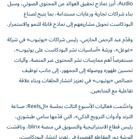
Audio، أبرز نماذج تحقيق العوائد من المحتوى الصوتي، وسبل
بناء شراكات تجارية ورعايات مستدامة، بما يتيح لصناع
البودكاست تحويل مشاريعهم إلى نماذج قابلة للنمو والاستمرار.
وقدّم عبد الرحمن الحازمي، رئيس شراكات «يوتيوب» في شركة
«غوغل»، ورشة «أساسيات نشر البودكاست على يوتيوب»،
مستعرضاً أهم ممارسات نشر المحتوى عبر المنصة، وآليات
تحسين ظهوره ووصوله إلى الجمهور، إلى جانب توظيف
خصائص «يوتيوب» في تعزيز انتشار الحلقات وبناء علاقة
تفاعلية مع المتابعين.
واختُتمت فعاليات الأسبوع الثالث بجلسة «الReels: صناعة
الترند وأدوات الترويج الذكي»، التي قدّمها سامي طبشوري،
رئيس قطاع الاستراتيجية والتسويق في منصة blinx، وناقشت
الورشة دور المقاطع القصيرة في تعزيز انتشار البودكاست،