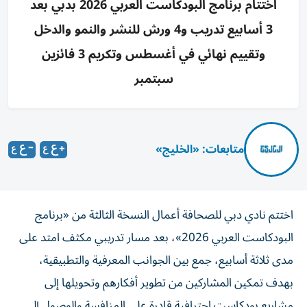
اختتام برنامج البودكاست العربي 2026 بدبي بعد
3 أسابيع تدريب و4 ورش للنشر والنمو والدخل
وتقييم نهائي في أغسطس وتكريم 3 فائزين
سبتمبر
متابعات: «الخليج»
اختتم نادي دبي للصحافة أعمال النسخة الثالثة من «برنامج
البودكاست العربي 2026»، بعد مسار تدريبي مكثف امتد على
مدى ثلاثة أسابيع، جمع بين الجوانب المعرفية والتطبيقية،
بهدف تمكين المشاركين من تطوير أفكارهم وتحويلها إلى
مشاريع بودكاست احترافية قادرة على المنافسة والوصول إلى