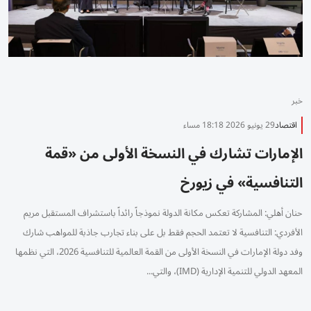
خبر
اقتصاد
29 يونيو 2026 18:18 مساء
الإمارات تشارك في النسخة الأولى من «قمة
التنافسية» في زيورخ
حنان أهلي: المشاركة تعكس مكانة الدولة نموذجاً رائداً باستشراف المستقبل مريم
الأفردي: التنافسية لا تعتمد الحجم فقط بل على بناء تجارب جاذبة للمواهب شارك
وفد دولة الإمارات في النسخة الأولى من القمة العالمية للتنافسية 2026، التي نظمها
المعهد الدولي للتنمية الإدارية (IMD)، والتي...