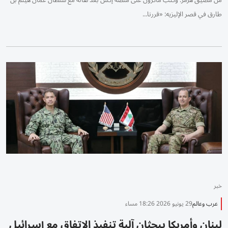
من مضيق هرمز. وكتب ماكرون على منصة إكس ‌بعد لقائه مع سلطان ⁠عُمان هيثم بن
طارق في قصر الإليزيه: «قررنا...
خبر
عرب وعالم
29 يونيو 2026 18:26 مساء
لبنان وأمريكا يبحثان آلية تنفيذ الاتفاق مع إسرائيل