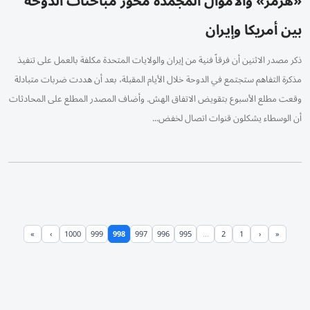
«هرمز» والأموال المجمدة محور مباحثات الدوحة
بين أمريكا وإيران
ذكر مصدر الاثنين أن فرقاً فنية من إيران والولايات المتحدة مكلفة بالعمل على تنفيذ
مذكرة التفاهم ستجتمع في ‌الدوحة خلال الأيام المقبلة، بعد أن هددت ضربات متبادلة
وقعت مطلع الأسبوع بتقويض الاتفاق الهش. وأضاف المصدر المطلع على المحادثات
أن الوسطاء يشكلون قنوات اتصال لخفض...
»
›
1000
999
998
997
996
995
...
2
1
‹
«