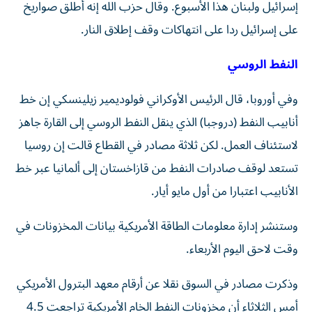
إسرائيل ولبنان هذا الأسبوع. وقال حزب الله إنه أطلق صواريخ
على إسرائيل ردا على انتهاكات وقف إطلاق ‌النار.
النفط الروسي
وفي أوروبا، قال ‌الرئيس الأوكراني فولوديمير زيلينسكي إن خط
أنابيب النفط (دروجبا) الذي ⁠ينقل النفط الروسي إلى القارة جاهز
لاستئناف العمل. لكن ثلاثة مصادر في ‌القطاع قالت إن روسيا
تستعد لوقف صادرات النفط من قازاخستان إلى ألمانيا عبر خط
الأنابيب اعتبارا من أول مايو أيار.
وستنشر إدارة معلومات الطاقة الأمريكية بيانات المخزونات في
وقت لاحق ⁠اليوم الأربعاء.
وذكرت مصادر في السوق نقلا عن أرقام معهد البترول الأمريكي
أمس الثلاثاء أن ​مخزونات النفط الخام الأمريكية تراجعت 4.5