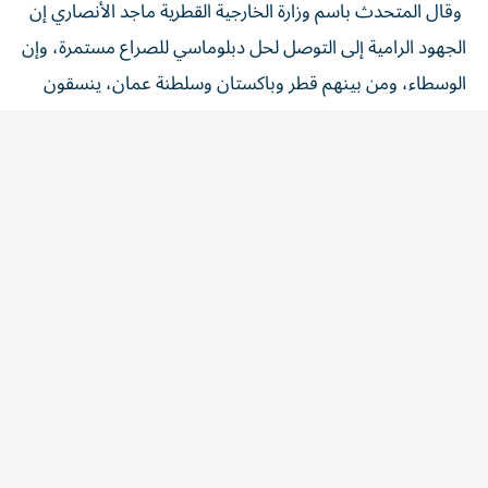
الجهود الرامية إلى التوصل لحل دبلوماسي للصراع مستمرة، وإن
الوسطاء، ومن بينهم قطر وباكستان وسلطنة عمان، ينسقون
عن كثب لتيسير المفاوضات وتبادل مسودات المقترحات بين
الطرفين. وقال وزير الخزانة الأمريكي بيسنت إن التوصل إلى
اتفاق مع إيران لإعادة فتح مضيق هرمز قد يحدث في وقت
مبكر من الثلاثاء أو الأربعاء. (رويترز)
المقالة التالية