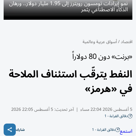
نمو إيرادات تومسون رويترز إلى 1.95 مليار دولار.. ورهان
الذكاء الاصطناعي يثمر
اقتصاد
/
أسواق عربية وعالمية
«برنت» دون 80 دولاراً
النفط يترقّب استئناف الملاحة
في «هرمز»
5 أغسطس 2026 22:04 مساء
|
آخر تحديث:
5 أغسطس 22:05 2026
دقائق القراءة - 1
دقائق القراءة - 1
استمع
شارك