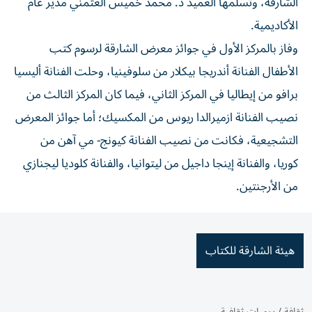
الشارقة، وتسلمها العميد د. محمد خميس العثمني مدير عام
الأكاديمية.
وفاز بالمركز الأول في جوائز معرض الشارقة لرسوم كتب
الأطفال الفنانة أندريجا بيكلار من سلوفينيا، وحلت الفنانة أليسيا
برافو من إيطاليا في المركز الثاني، فيما كان المركز الثالث من
نصيب الفنانة ازميرالدا ريوس من المكسيك؛ أما جوائز المعرض
التشجيعية، فكانت من نصيب الفنانة كيونج- مي آهن من
كوريا، والفنانة إينجا داجيل من ليتوانيا، والفنانة كلوديا ليجنازي
من الأرجنتين.
هيئة الشارقة للكتاب
ثقافة
/
يوميات ثقافية