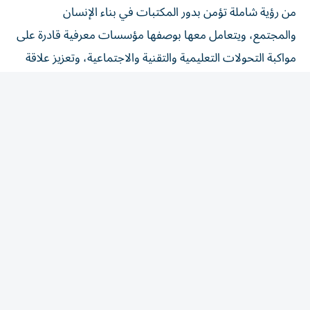
والمجتمع، ويتعامل معها بوصفها مؤسسات معرفية قادرة على
مواكبة التحولات التعليمية والتقنية والاجتماعية، وتعزيز علاقة
الأفراد بالمعرفة في مختلف مراحل حياتهم».
وأضاف العامري: «أثر المكتبات أصبح اليوم يقاس بقدرتها على
تمكين مرتاديها من التفكير، والاختيار، والتعامل الواعي مع
مصادر المعرفة، فهي مؤسسات معرفية تضطلع بدور محوري
في تمكين الأفراد، ودعم الابتكار وبناء مجتمعات المعرفة،
وذلك ما يجسد رؤية صاحب السموّ الشيخ الدكتور سلطان بن
محمد القاسمي، عضو المجلس الأعلى حاكم الشارقة، في
ترسيخ الكتاب والمعرفة ركيزتين أساسيتين للتنمية الإنسانية،
وتوجيهات سموّ الشيخة بدور بنت سلطان القاسمي، رئيسة
مجلس إدارة الهيئة، الرامية إلى ترسيخ مكانة المؤتمر منصةً
عالمية لتطوير قطاع المكتبات، وتمكين العاملين فيه، وتعزيز