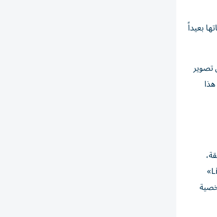
 حياتها بعيداً
 تصوير
هذا
قة،
معتبرة أن بعض اللحظات العائلية لا يمكن تعويضها مهما كان النجاح المهني كبيراً، وأضافت أن العمل في مسلسل مثل «Lioness»
شخصية