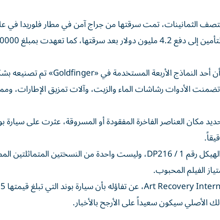
وتعد DB5 الأصلية لعام 1963 بالفعل سيارة نادرة نسبياً، إلا أن أحد النماذج الأربعة المستخ
، تضمنت الأدوات رشاشات الماء والزيت، وآلات تمزيق الإطارات، ومم
يد مكان العناصر الفاخرة المفقودة أو المسروقة، عثرت على سيارة بو
قاً.
وأكد مصدر لم يفصح عنه التقرير، أن السيارة كانت الأصلية، الهيكل رقم DP216 / 1، وليست واحدة من النسختين ال
ياز الفيلم المحبوب.
ك الأصلي سيكون سعيداً على الأرجح بالأخبار.