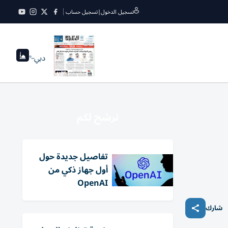
تسجيل الدخول
|
تسجيل حساب
دبي
--°
نرشح لكم
تفاصيل جديدة حول
أول جهاز ذكي من
OpenAI
شارك