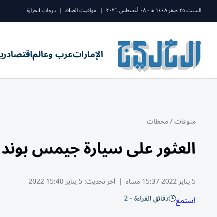
السبت ٢٥ صفر ١٤٤٨ ه - ٠٨ أغسطس ٢٠٢٦
|
مواقيت الصلاة
|
درجات الحرارة
الإمارات
عرب وعالم
اقتصاد
ري
منوعات
/
محطات
العثور على سيارة جيمس بوند المفقو
5 يناير 2022 15:37 مساء
|
آخر تحديث:
5 يناير 15:40 2022
دقائق القراءة - 2
استمع