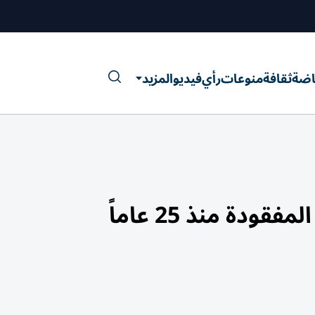
اضة
ثقافة
منوعات
رأي
فيديو
المزيد
دة منذ 25 عاماً