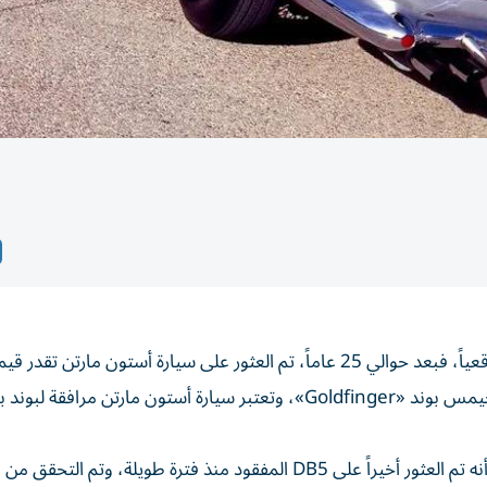
لم يكن هذا المشهد من شاشات السينما العالمية بل خبراً واقعياً، فبعد حوالي 25 عاماً، تم العثور على سيارة أستون مار
من 25 مليون دولار، والتي تم استخدامها أثناء تصوير فيلم جيمس بوند «Goldfinger»، وتعتبر سيارة أستون مارتن
الآن، وبعد مرور هذا الوقت ذكر تقرير لصحيفة «التليجراف» أنه تم العثور أخيراً على DB5 المفقود منذ فترة طويلة، وتم