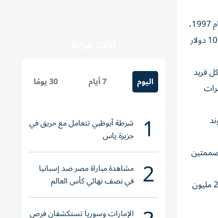
السيارة التي تم شراؤها من قبل جامع مقتنيات خاص في منتصف الثمانينات، تمت سرقتها من جراج آمن في مطار فلوريدا في عام 1997،
ولم يعرف مصيرها تماماً، لسنوات عديدة، واضطرت شركة التأمين إلى دفع 4.2 مليون دولار بعد سرقتها، كما تعهدت بمبلغ 100000 دولار
الأكثر قراءة
دمة في «Goldfinger» تم تصنيعه بشكل فريد
اليوم
7 أيام
30 يومًا
رات
1
ند
شرطة أبوظبي تتعامل مع حريق في
جزيرة ياس
متماثلتين المصممتين
2
مشاهدة مباراة مصر ضد إسبانيا
في نصف نهائي كأس العالم
وأعرب كريستوفر مارينيلو، الرئيس التنفيذي لشركة Art Recovery International، عن تفاؤله بأن سيارة بوند التي تبلغ قيمتها 25 مليون
لناشئات اليد 2026
الإمارات وسوريا تستكشفان فرص