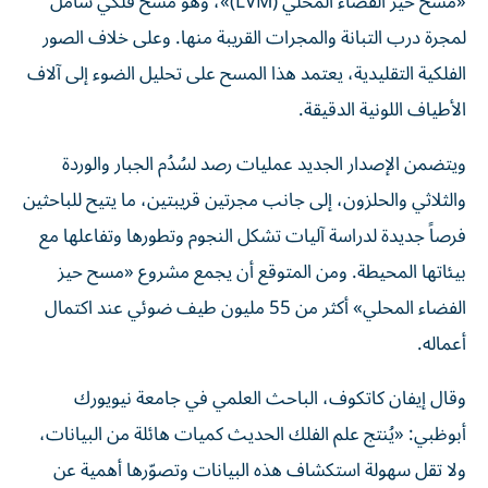
«مسح حيز الفضاء المحلي (LVM)»، وهو مسح فلكي شامل
لمجرة درب التبانة والمجرات القريبة منها. وعلى خلاف الصور
الفلكية التقليدية، يعتمد هذا المسح على تحليل الضوء إلى آلاف
الأطياف اللونية الدقيقة.
ويتضمن الإصدار الجديد عمليات رصد لسُدُم الجبار والوردة
والثلاثي والحلزون، إلى جانب مجرتين قريبتين، ما يتيح للباحثين
فرصاً جديدة لدراسة آليات تشكل النجوم وتطورها وتفاعلها مع
بيئاتها المحيطة. ومن المتوقع أن يجمع مشروع «مسح حيز
الفضاء المحلي» أكثر من 55 مليون طيف ضوئي عند اكتمال
أعماله.
وقال إيفان كاتكوف، الباحث العلمي في جامعة نيويورك
أبوظبي: «يُنتج علم الفلك الحديث كميات هائلة من البيانات،
ولا تقل سهولة استكشاف هذه البيانات وتصوّرها أهمية عن