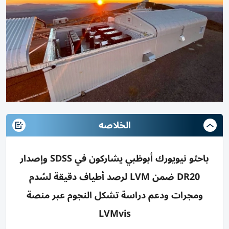
الخلاصه
باحثو نيويورك أبوظبي يشاركون في SDSS وإصدار
DR20 ضمن LVM لرصد أطياف دقيقة لسُدم
ومجرات ودعم دراسة تشكل النجوم عبر منصة
LVMvis