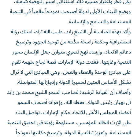
بكل فخر واعتزاز مسيرة قائد استثنائي أسس لنهضة شاملة،
ووضع اللبنات الأولى لدولة أصبحت نموذجاً عالمياً في التنمية
المستدامة والتسامح والإنسانية.
وأكد بهذه المناسبة أن الشيخ زايد، طيب الله ثراه، امتلك رؤية
استشرافية وحكمة راسخة مكّنته من توحيد الجهود وترسيخ
دعائم الاتحاد، وإرساء نهج تنموي متوازن جعل الإنسان محور
التنمية وغايتها، فغدت دولة الإمارات قصة نجاح ملهمة تقوم
على مبادئ الوحدة والعطاء والعمل، وهي المبادئ التي لا تزال
تشكل الأساس المتين لمسيرة الدولة وإنجازاتها المتواصلة.
وأضاف أن القيادة الرشيدة لصاحب السمو الشيخ محمد بن زايد
آل نهيان رئيس الدولة، حفظه الله، وإخوانه أصحاب السمو
أعضاء المجلس الأعلى للاتحاد حكام الإمارات، تواصل البناء
على الإرث الخالد للمؤسس، مستلهمة رؤيته في تحقيق التنمية
المستدامة، وتعزيز تنافسية الدولة، وترسيخ مكانتها نموذجاً