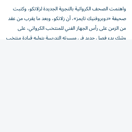
واهتمت الصحف الكرواتية بالتجرية الجديدة لزلاتكو، وكتبت
صحيفة «دوبروفنيك تايمز»، أن زلاتكو، وبعد ما يقرب من عقد
من الزمن على رأس الجهاز الفني للمنتخب الكرواتي، على
وشك بدء فصل جديد في مسيرته التدريبية بتوليه قيادة منتخب
الإمارات.
ومن المتوقع أن يسافر زلاتكو إلى الإمارات في الأيام القليلة
القادمة لتوقيع عقد طويل الأمد مع اتحاد الإمارات لكرة القدم،
بعدما ختم مؤخراً واحدة من أنجح الحقب في تاريخ كرة القدم
الكرواتية.
وكشفت الصحيفة أن «داليتش استغل فترة الراحة بعد بطولة
كأس العالم 2026 للراحة ومناقشة مستقبله مع عائلته قبل أن
يقرر قبول التحدي الجديد».