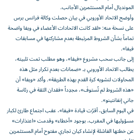
المونديال أمام المستثمرين الأجانب.
وأوضح الاتحاد الأوروبي في بيان حصلت وكالة فرانس برس
على نسخة منه: «لقد كانت الاتحادات الأعضاء في ويفا واضحة
تماماً بشأن الشروط المرتبطة بعدم مشاركتها في مسابقات
فيفا».
إلى جانب سحب مشروع «فيفا»، وهو مطلب تمت تلبيته،
يطالب الاتحاد الأوروبي بـ «ضمانات بعدم تكرار مثل هذه
المحاولات لتشويه كرة القدم بهذه الطريقة». وأكد «ويفا» أن
«هذه الشروط لم تُستوفَ»، مجدِداً «فقدان الثقة في رئاسة
جاني إنفانتينو».
في اليوم السابق، أقرّت قيادة «فيفا»، عقب اجتماع طارئ لكبار
مسؤوليها في المغرب، بوجود «أخطاء» وقدمت «اعتذارات»
عن خطتها الفاشلة لإنشاء كيان تجاري مفتوح أمام المستثمرين