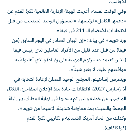
الأجانب.
وفي الوقت نفسه، أعربت الهيئة الإدارية العالمية لكرة القدم عن
«دعمها الكامل» لرئيسها، «المسؤول الوحيد المنتخب من قبل
الاتحادات الأعضاء الـ 211 في فيفا».
ورد «ويفا» في بيانه: «إن البيان الصادر في اليوم السابق (من
فيفا) من قبل عدد قليل من الأفراد العاملين لدى رئيس فيفا
(الذين تعتمد مسيرتهم المهنية على رضاه) والذي أعلنوا فيه
موافقتهم عليه، لا يغير شيئاً».
ويتعرض إنفانتينو، المرشح الوحيد المعلن لإعادة انتخابه في
آذار/مارس 2027، لانتقادات حادة منذ الإعلان المفاجئ، الثلاثاء
الماضي، عن خطته والتي تم سحبها في نهاية المطاف بين ليلة
الجمعة والسبت بعد معارضة شديدة، لاسيما من «ويفا»،
وكذلك من اتحاد أمريكا الشمالية والكاريبي لكرة القدم
(كونكاكاف).