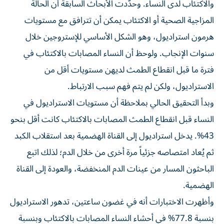
والاكتئاب لدى النساء. وحدّدت الأبحاث السابقة أن الحالة
المزاجية الصحية أو الاكتئاب يمكن أن تترافق مع مستويات
هرمون استراديول، وهو الشكل الأساسي للإستروجين خلال
سنوات الإنجاب. ولوحظ أن النساء المصابات بالاكتئاب في
فترة ما قبل انقطاع الطمث لديهن مستويات أقل من
الاستراديول، ولكن لم يتم فهم سبب الارتباط.
وبدأ التحقيق الحالي بملاحظة أن مستويات الاستراديول في
النساء قبل انقطاع الطمث المصابات بالاكتئاب كانت أقل بنحو
43%. يدخل استراديول إلى القناة الهضمية بعد استقلاب الكبد
ثم يُعاد امتصاصه جزئياً مرة أخرى من خلال الدم؛ لذلك اتبع
الباحثون المسار من عينات الدم المنخفضة، والعودة إلى القناة
الهضمية.
وأظهرت الاختبارات أنه في غضون ساعتين، تدهور الاستراديول
بنسبة 77.8% في أحشاء النساء المصابات بالاكتئاب وبنسبة