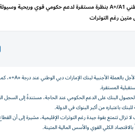
كابيتال إنتليجنس تثبت تصنيف الإمارات دبي الوطني A+/A1 بنظرة مستقرة لدعم حكومي قوي وربحي
 متين رغم التوترات
ثبتت وكالة «كابيتال إنتليجنس» التصنيف الائتماني طويل الأجل بالعملة
لحصول البنك على الدعم الحكومي عند الحاجة، مستندةً إلى السجل ال
لبنك باعتباره من أكبر البنوك في الدولة.
لا تزال تتمتع بقوة جيدة رغم التوترات الإقليمية، مشيرة إلى أن القطاع