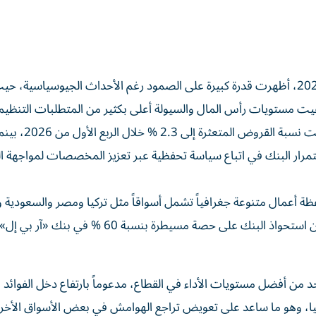
أشارت الوكالة إلى أن نتائج البنك خلال الربع الأول من عام 2026، أظهرت قدرة كبيرة على الصمود رغم الأحداث الجيوسي
بقيت مستويات رأس المال والسيولة أعلى بكثير من المتطلبات التنظيم
وأضاف التقرير أن جودة أصول البنك لا تزال قوية
صات خسائر القروض إلى 157 %، مع استمرار البنك في اتباع سياسة تحفظية عبر تعزيز المخصصات لمواجه
ة أعمال متنوعة جغرافياً تشمل أسواقاً مثل تركيا ومصر والسعودية وا
يسهم في تنويع مصادر الدخل وتقليل المخاطر، مشيرة إلى أن استحواذ البنك على حصة مسيطرة بنس
 من أفضل مستويات الأداء في القطاع، مدعوماً بارتفاع دخل الفوائد 
 تركيا، وهو ما ساعد على تعويض تراجع الهوامش في بعض الأسواق الأخر