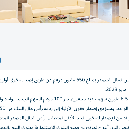
أعلن بنك الإمارات للاستثمار عن فتح باب الاكتتاب لزيادة رأس المال المصدر بمبلغ 650 مليون درهم عن طريق إصدار 
وقال البنك، في إفصاح لسوق دبي المالي اليوم، إنه سيصدر 6.5 مليون سهم جديد بسعر إصدار 100 درهم
وائد من الإصدار لتحقيق الحد الأدنى لمتطلب رأس المال المصدر ال
 الذي ألزم «المركزي» جميع البنوك الاستثمارية وبنوك البيع بالجم