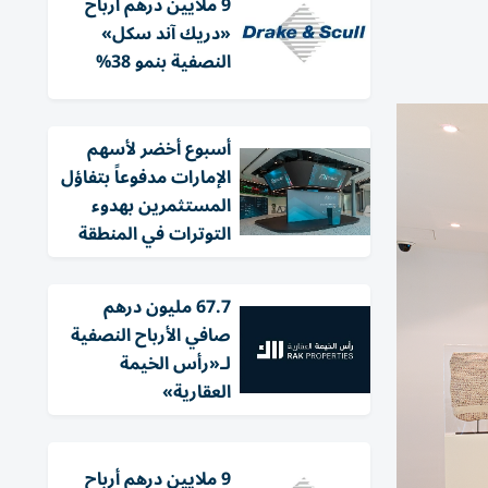
9 ملايين درهم أرباح
«دريك آند سكل»
النصفية بنمو 38%
أسبوع أخضر لأسهم
الإمارات مدفوعاً بتفاؤل
المستثمرين بهدوء
التوترات في المنطقة
67.7 مليون درهم
صافي الأرباح النصفية
لـ«رأس الخيمة
العقارية»
9 ملايين درهم أرباح