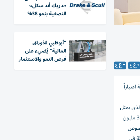
«دريك أند سكل»
النصفية بنمو 38%
"أبوظبي للأوراق
المالية" يُضيء على
فرص النمو والاستثمار
حقوق أولوية اعتباراً
 للسهم الجديد الواحد والذي يمثل
قيمة السهم الاسمية والتي تساوي 100 درهم للسهم الجديد الواحد. وسيؤدي إصدار حقوق الأولية إلى زيادة رأس مال البنك من 350 مليون
منصوص
لة في