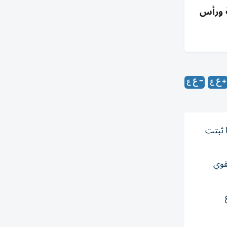
ة وسيولة ورأس
 الأجنبية لبنك الإمارات دبي الوطني عند درجة «A+»، كما ثبتت
قوي