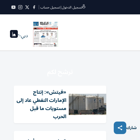
تسجيل الدخول
|
تسجيل حساب
دبي
--°
نرشح لكم
«فيتش»: إنتاج
الإمارات النفطي عاد إلى
مستويات ما قبل
الحرب
شارك