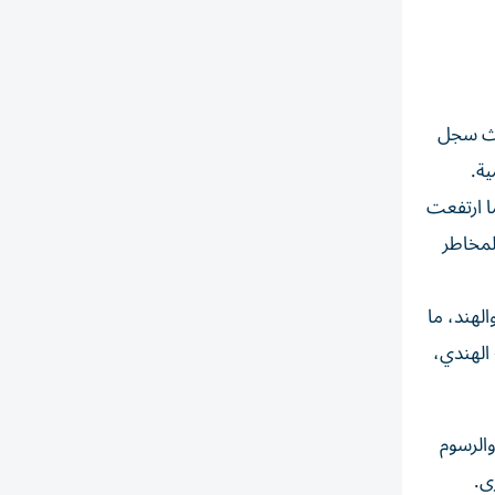
اسية، حيث سجل
ية.
، إذ انخفضت نسبة القروض المتعثرة إلى 2.3 % خلال الربع الأول من 2026، بينما ارتفعت
ة المخاطر
لهند، ما
بة 60 % في بنك «آر بي إل» الهندي،
والرسوم
ى.