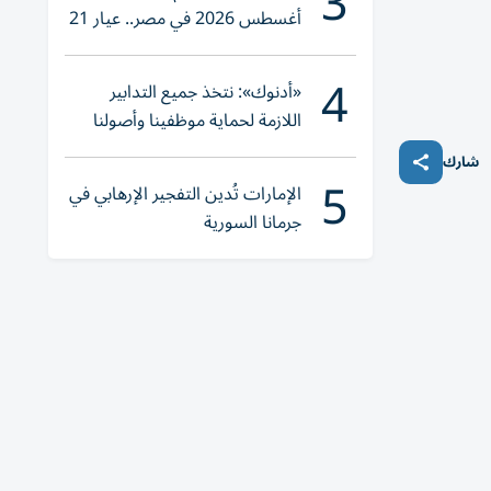
3
أغسطس 2026 في مصر.. عيار 21
يقترب من هذا الرقم
4
«أدنوك»: نتخذ جميع التدابير
اللازمة لحماية موظفينا وأصولنا
وعملياتنا
شارك
5
الإمارات تُدين التفجير الإرهابي في
جرمانا السورية