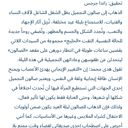
تحقيق: راندا جرجس
الذهاب إلى صالون التجميل يظل الشغل الشاغل لآلاف النساء
والفتيات، للاستمتاع بليلة عيد مختلفة، تُزيل آثار الإجهاد
والتعب، وتُجدد الشكل والجسم والمظهر، وتُضفي روحاً جديدة
للحالة النفسية. التقت «الخليج» مجموعة من السيدات اللاتي
يقضين ساعات طويلة في انتظار دورهن على مقعد «الصالون»
ليتحدثن عن طقوسهن وعاداتهن التجميلية في هذه الليلة.
تقول هدى محمد: إن «التغيير الإيجابي يهدئ الأعصاب ويمنح
الإنسان طاقة إيجابية وثقة في النفس، ويعتبر صالون التجميل
إحدى الجهات التي تستطيع المرأة فيها أن تُحدث اختلافاً في
شكلها أو شعرها، وحتى العناية فقط يكون لها تأثير فعال،
ولذلك فإن الذهاب للصالون ليلة العيد يكون ضمن أولويات
الاحتفال كشراء الملابس وغيرها من الأساسيات، كما أنني
أحرص على اصطحاب إحدى صديقاتي لقضاء وقت ممتع بلا