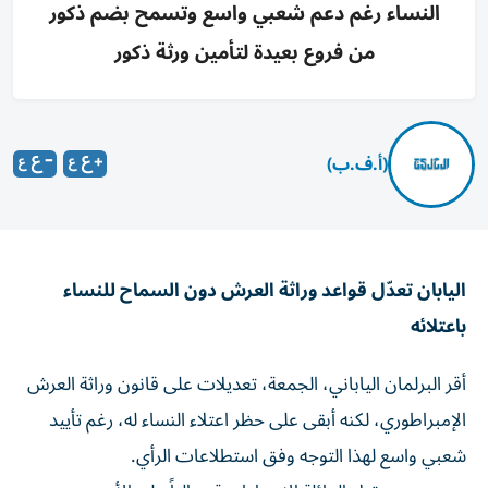
النساء رغم دعم شعبي واسع وتسمح بضم ذكور
من فروع بعيدة لتأمين ورثة ذكور
(أ.ف.ب)
اليابان تعدّل قواعد وراثة العرش دون السماح للنساء
باعتلائه
أقر البرلمان الياباني، الجمعة، تعديلات على قانون وراثة العرش
الإمبراطوري، لكنه أبقى على حظر اعتلاء النساء له، رغم تأييد
شعبي واسع لهذا التوجه وفق استطلاعات الرأي.
ويعتمد مستقبل العائلة الإمبراطورية، حالياً على الأمير