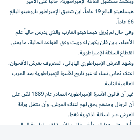
هيساهيتو البالغ 19 عاماً، ابن شقيق الإمبراطور ناروهيتو البالغ
66 عاماً.
وفي حال لم يُرزق هيساهيتو العازب والذي يدرس حالياً علم
الأحياء، بابن فلن يكون له وريث وفق القواعد الحالية، ما يعني
انقطاع السلالة الإمبراطورية.
وشهد العرش الإمبراطوري الياباني، المعروف بعرش الأقحوان،
اعتلاء ثماني نساء له عبر تاريخ الأسرة الإمبراطورية بعد الحرب
العالمية الثانية.
غير أن قانون الأسرة الإمبراطورية الصادر عام 1889 نصّ على
أن الرجال وحدهم يحق لهم اعتلاء العرش، وأن تنتقل وراثة
العرش عبر السلالة الذكورية فقط.
وأُبقي على هذا المبدأ في قانون الأسرة الإمبراطورية الحالي
الصادر عام 1947.
ويستبعد هذا القانون الأميرة أيكو، ابنة ناروهيتو والبالغة 24