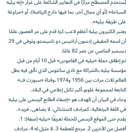
يُستخدم المصطلح مرارًا في التعابير الشائعة على غرار «إنه بيليه
السباحة» (أو أي مجال آخر، بما فيها خارج الرياضة)، أو «مراوغة
على طريقة بيليه».
يعتبر الكثيرون بيليه أعظم لاعب كرة قدم على مر العصور،علمًا
أن اسمه الحقيقي إدسون أرانتيس دو ناسيمنتو،وتوفي في 29
ديسمبر الماضي عن عمر 82 عامًا.
تم إطلاق حملة «بيليه في القاموس» قبل 10 أيام من قبل
مؤسسة بيليه،بالشراكة مع نادي سانتوس الذي تألق فيه بطل
العالم ثلاث مرات بين 1956 و1974،وقناة «سبورت ف»
التابعة لمجموعة غلوبو،أكبر تكتل إعلامي في البلاد.
وجاء في البيان أن الهدف هو «إضفاء الطابع الرسمي على بيليه
في اللغة البرتغالية، كمرادف لاستثنائي، لا يضاهى، فريد».
يقدم حتى الموقع الرسمي للحملة تعريفًا «بيليه (صفة): 1.
أفضل من الآخرين 2. مرجع للعظمة 3. لا مثيل له 4. مرادف