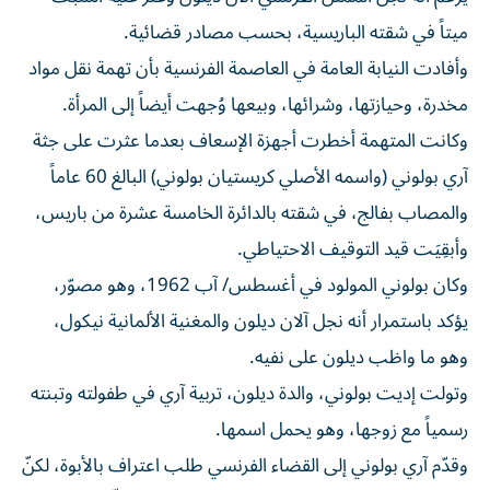
ميتاً في شقته الباريسية، بحسب مصادر قضائية.
وأفادت النيابة العامة في العاصمة الفرنسية بأن تهمة نقل مواد
مخدرة، وحيازتها، وشرائها، وبيعها وُجهت أيضاً إلى المرأة.
وكانت المتهمة أخطرت أجهزة الإسعاف بعدما عثرت على جثة
آري بولوني (واسمه الأصلي كريستيان بولوني) البالغ 60 عاماً
والمصاب بفالج، في شقته بالدائرة الخامسة عشرة من باريس،
وأبقِيَت قيد التوقيف الاحتياطي.
وكان بولوني المولود في أغسطس/ آب 1962، وهو مصوّر،
يؤكد باستمرار أنه نجل آلان ديلون والمغنية الألمانية نيكول،
وهو ما واظب ديلون على نفيه.
وتولت إديت بولوني، والدة ديلون، تربية آري في طفولته وتبنته
رسمياً مع زوجها، وهو يحمل اسمها.
وقدّم آري بولوني إلى القضاء الفرنسي طلب اعتراف بالأبوة، لكنّ