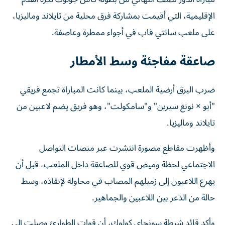
الإقليمية، التي أقيمت بمشاركة فرق محلية من تايلاند وماليزيا،
على ملعب سانتي فاب في أجواء ممطرة وعاصفة.
صاعقة مفاجئة وسط الأمطار
ضرب البرق أرضية الملعب، بينما كانت المباراة تجمع فريقي
"أبو × نونغ سيرين" و"سامكولت"، وهو فريق يضم لاعبين من
تايلاند وماليزيا.
وأظهرت مقاطع مصورة انتشرت عبر منصات التواصل
الاجتماعي لحظة وميض قوي للصاعقة داخل الملعب، قبل أن
يهرع اللاعبون إلى زميلهم المصاب في محاولة لإنقاذه، وسط
حالة من الذعر بين اللاعبين والجماهير.
وأكد قائد شرطة سونجاي كولوك، أن قوات الطوارئ وصلت إلى