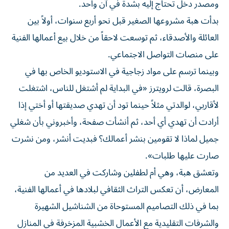
ومصدر دخل تحتاج إليه بشدة في آن واحد.
بدأت هبة مشروعها الصغير قبل نحو أربع سنوات، أولاً بين
العائلة والأصدقاء، ثم توسعت لاحقاً من خلال بيع أعمالها الفنية
على منصات التواصل الاجتماعي.
وبينما ترسم على مواد زجاجية في الاستوديو الخاص بها في
البصرة، قالت لرويترز «في البداية لم أشتغل للناس، اشتغلت
لأقاربي، لوالدتي مثلاً حينما تود أن تهدي صديقتها أو أختي إذا
أرادت أن تهدي أي أحد، ثم أنشأت صفحة، وأخبروني بأن شغلي
جميل لماذا لا تقومين بنشر أعمالك؟ فبديت أنشر، ومن نشرت
صارت عليها طلبات».
وتعشق هبة، وهي أم لطفلين وشاركت في العديد من
المعارض، أن تعكس التراث الثقافي لبلادها في أعمالها الفنية،
بما في ذلك التصاميم المستوحاة من الشناشيل الشهيرة
والشرفات التقليدية مع الأعمال الخشبية المزخرفة في المنازل