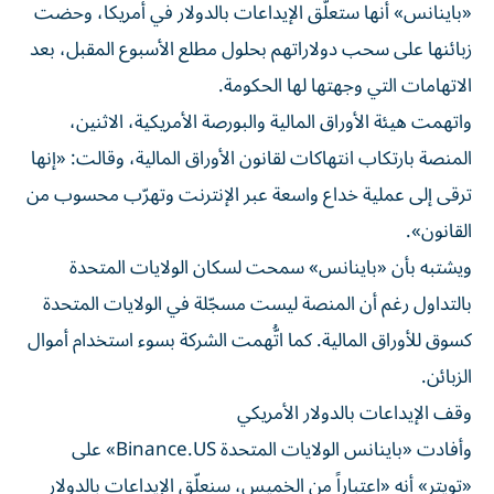
«باينانس» أنها ستعلّق الإيداعات بالدولار في أمريكا، وحضت
زبائنها على سحب دولاراتهم بحلول مطلع الأسبوع المقبل، بعد
الاتهامات التي وجهتها لها الحكومة.
واتهمت هيئة الأوراق المالية والبورصة الأمريكية، الاثنين،
المنصة بارتكاب انتهاكات لقانون الأوراق المالية، وقالت: «إنها
ترقى إلى عملية خداع واسعة عبر الإنترنت وتهرّب محسوب من
القانون».
ويشتبه بأن «باينانس» سمحت لسكان الولايات المتحدة
بالتداول رغم أن المنصة ليست مسجّلة في الولايات المتحدة
كسوق للأوراق المالية. كما اتُّهمت الشركة بسوء استخدام أموال
الزبائن.
وقف الإيداعات بالدولار الأمريكي
وأفادت «باينانس الولايات المتحدة Binance.US» على
«تويتر» أنه «اعتباراً من الخميس، سنعلّق الإيداعات بالدولار