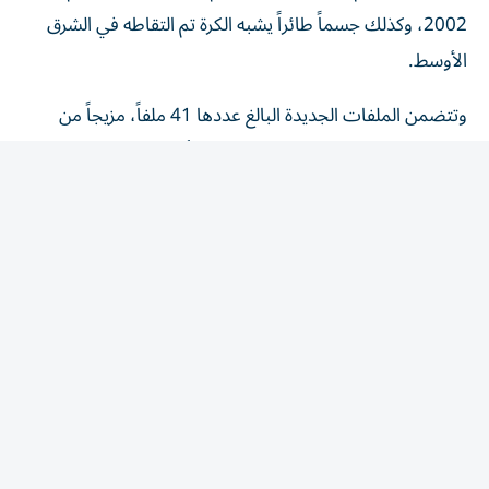
2002، وكذلك جسماً طائراً يشبه الكرة تم التقاطه في الشرق
الأوسط.
وتتضمن الملفات الجديدة البالغ عددها 41 ملفاً، مزيجاً من
الوثائق والصور ومقاطع الفيديو، والتي تأتي من سجلات
البنتاغون، ومكتب التحقيقات الفيدرالي (FBI)، ووكالة
المخابرات المركزية (CIA)، ووزارة الخارجية، والمكتب التنفيذي
للرئيس، حيث يعود أقدمها إلى عام 1948 وأحدثها العام الجاري
2026، فيما يمثل هذا الإفصاح الإصدار الخامس بموجب أمر
تنفيذي وقعه الرئيس دونالد ترامب في يناير/ كانون الثاني،
يوجه الجيش والوكالات الأخرى لكشف المزيد من الوثائق
المتعلقة بالأجسام الطائرة المجهولة.
واقعة خليج عمان 2021