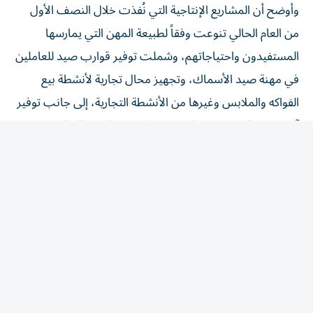
من العام الحالي تنوعت وفقاً لطبيعة المهن التي يمارسها
المستفيدون واحتياجاتهم، وشملت توفير قوارب صيد للعاملين
في مهنة صيد الأسماك، وتجهيز محال تجارية لأنشطة بيع
الفواكه والملابس وغيرها من الأنشطة التجارية، إلى جانب توفير
آلات خياطة للعاملين والعاملات في مهن الخياطة والتطريز،
ودراجات بخارية للعاملين في خدمات نقل البضائع، فضلاً عن
تزويد أصحاب عدد من الحرف والمهن بالأدوات والمعدات
اللازمة لممارسة أعمالهم. وأضاف أن الجمعية لا تقتصر في
دعمها على توفير أدوات الإنتاج، بل تحرص أيضاً على تأهيل
المستفيدين من خلال الدورات التدريبية والبرامج التطويرية التي
تسهم في رفع كفاءتهم وتمكينهم من إدارة مشاريعهم الصغيرة
بما يعزز استدامتها ونجاحها. وأشار إلى أن هذه المشاريع تمثل
استثماراً في طاقات المستفيدين، إذ تسهم في تحويلهم من