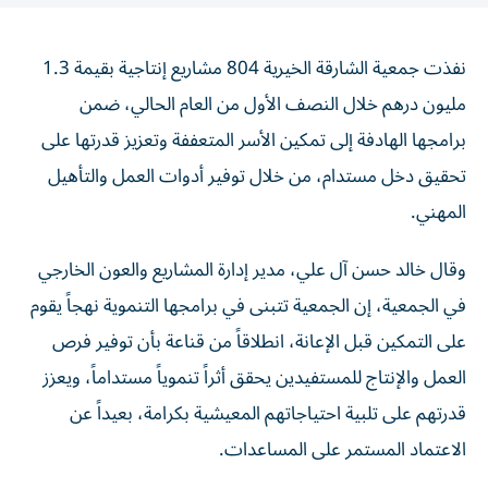
نفذت جمعية الشارقة الخيرية 804 مشاريع إنتاجية بقيمة 1.3
مليون درهم خلال النصف الأول من العام الحالي، ضمن
برامجها الهادفة إلى تمكين الأسر المتعففة وتعزيز قدرتها على
تحقيق دخل مستدام، من خلال توفير أدوات العمل والتأهيل
المهني.
وقال خالد حسن آل علي، مدير إدارة المشاريع والعون الخارجي
في الجمعية، إن الجمعية تتبنى في برامجها التنموية نهجاً يقوم
على التمكين قبل الإعانة، انطلاقاً من قناعة بأن توفير فرص
العمل والإنتاج للمستفيدين يحقق أثراً تنموياً مستداماً، ويعزز
قدرتهم على تلبية احتياجاتهم المعيشية بكرامة، بعيداً عن
الاعتماد المستمر على المساعدات.
وأوضح أن المشاريع الإنتاجية التي نُفذت خلال النصف الأول