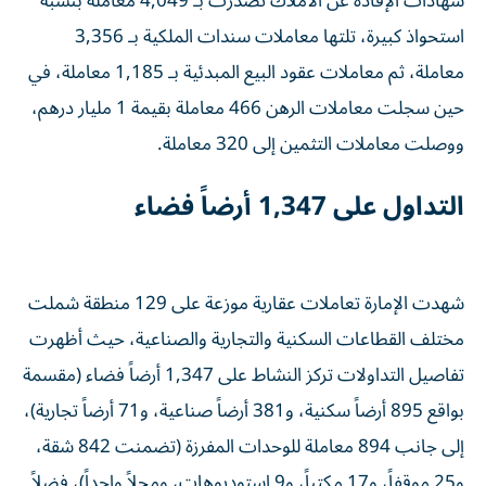
شهادات الإفادة عن الأملاك تصدرت بـ 4,049 معاملة بنسبة
استحواذ كبيرة، تلتها معاملات سندات الملكية بـ 3,356
معاملة، ثم معاملات عقود البيع المبدئية بـ 1,185 معاملة، في
حين سجلت معاملات الرهن 466 معاملة بقيمة 1 مليار درهم،
ووصلت معاملات التثمين إلى 320 معاملة.
التداول على 1,347 أرضاً فضاء
شهدت الإمارة تعاملات عقارية موزعة على 129 منطقة شملت
مختلف القطاعات السكنية والتجارية والصناعية، حيث أظهرت
تفاصيل التداولات تركز النشاط على 1,347 أرضاً فضاء (مقسمة
بواقع 895 أرضاً سكنية، و381 أرضاً صناعية، و71 أرضاً تجارية)،
إلى جانب 894 معاملة للوحدات المفرزة (تضمنت 842 شقة،
و25 موقفاً، و17 مكتباً، و9 استوديوهات، ومحلاً واحداً)، فضلاً